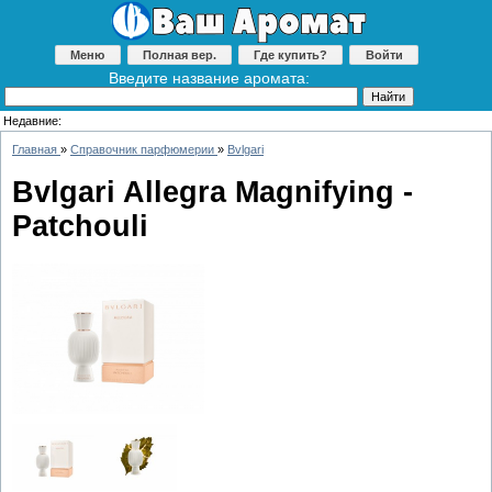
Меню
Полная вер.
Где купить?
Войти
Введите название аромата:
Недавние:
Главная
»
Справочник парфюмерии
»
Bvlgari
Bvlgari Allegra Magnifying -
Patchouli