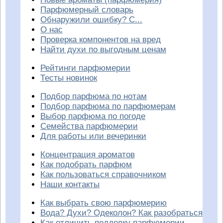
Парфюмерный словарь
Обнаружили ошибку? С...
О нас
Проверка компонентов на вред
Найти духи по выгодным ценам
Рейтинги парфюмерии
Тесты новинок
Подбор парфюма по нотам
Подбор парфюма по парфюмерам
Выбор парфюма по погоде
Семейства парфюмерии
Для работы или вечеринки
Концентрация ароматов
Как подобрать парфюм
Как пользоваться справочником
Наши контакты
Как выбрать свою парфюмерию
Вода? Духи? Одеколон? Как разобраться
Как отличить подделку парфюмерии