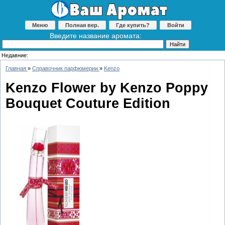
Меню
Полная вер.
Где купить?
Войти
Введите название аромата:
Недавние:
Главная
»
Справочник парфюмерии
»
Kenzo
Kenzo Flower by Kenzo Poppy
Bouquet Couture Edition