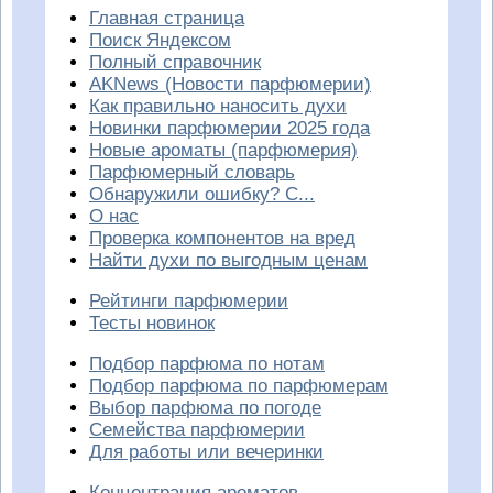
Главная страница
Поиск Яндексом
Полный справочник
AKNews (Новости парфюмерии)
Как правильно наносить духи
Новинки парфюмерии 2025 года
Новые ароматы (парфюмерия)
Парфюмерный словарь
Обнаружили ошибку? С...
О нас
Проверка компонентов на вред
Найти духи по выгодным ценам
Рейтинги парфюмерии
Тесты новинок
Подбор парфюма по нотам
Подбор парфюма по парфюмерам
Выбор парфюма по погоде
Семейства парфюмерии
Для работы или вечеринки
Концентрация ароматов