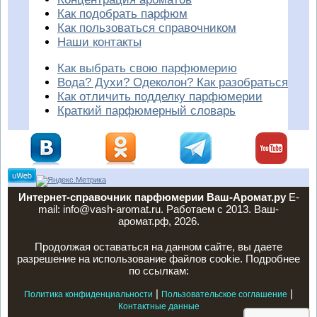
Как подобрать парфюм
Как пользоваться справочником
Наши контакты
Как выбрать свою парфюмерию
Вода? Духи? Одеколон? Как разобраться
Как отличить подделку парфюмерии
Краткий парфюмерный словарь
Интернет-справочник парфюмерии Ваш-Аромат.ру
E-
mail: info@vash-aromat.ru. Работаем с 2013. Ваш-
аромат.рф, 2026.
Продолжая оставаться на данном сайте, вы даете
разрешение на использование файлов cookie. Подробнее
по ссылкам:
|
|
Политика конфиденциальности
Пользовательское соглашение
Контактные данные