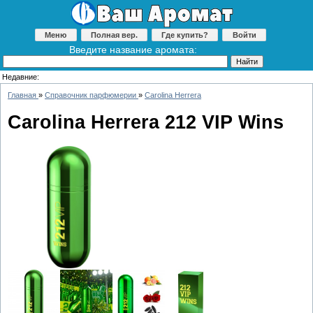
Меню
Полная вер.
Где купить?
Войти
Введите название аромата:
Недавние:
Главная
»
Справочник парфюмерии
»
Carolina Herrera
Carolina Herrera 212 VIP Wins