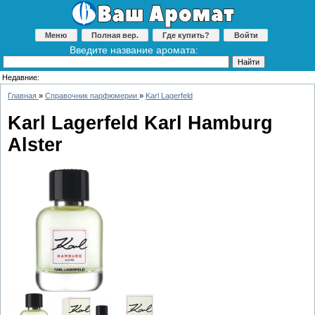
Меню
Полная вер.
Где купить?
Войти
Введите название аромата:
Недавние:
Главная
»
Справочник парфюмерии
»
Karl Lagerfeld
Karl Lagerfeld Karl Hamburg
Alster