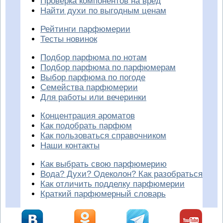
Проверка компонентов на вред
Найти духи по выгодным ценам
Рейтинги парфюмерии
Тесты новинок
Подбор парфюма по нотам
Подбор парфюма по парфюмерам
Выбор парфюма по погоде
Семейства парфюмерии
Для работы или вечеринки
Концентрация ароматов
Как подобрать парфюм
Как пользоваться справочником
Наши контакты
Как выбрать свою парфюмерию
Вода? Духи? Одеколон? Как разобраться
Как отличить подделку парфюмерии
Краткий парфюмерный словарь