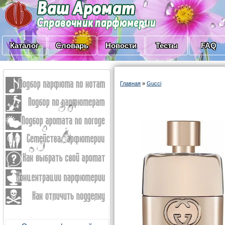
Каталог
Словарь
Новости
Тесты
FAQ
Главная
»
Gucci