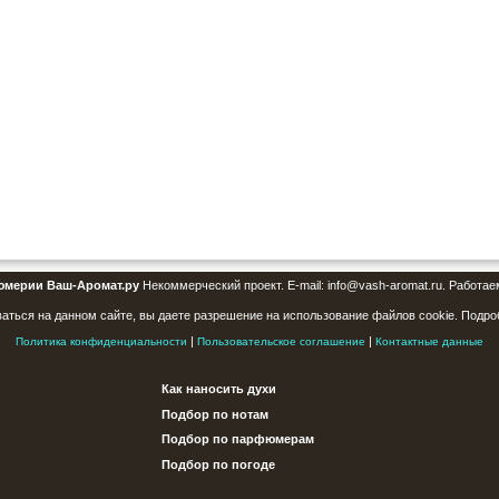
юмерии Ваш-Аромат.ру
Некоммерческий проект. E-mail: info@vash-aromat.ru. Работае
аться на данном сайте, вы даете разрешение на использование файлов cookie. Подро
|
|
Политика конфиденциальности
Пользовательское соглашение
Контактные данные
Как наносить духи
Подбор по нотам
Подбор по парфюмерам
Подбор по погоде