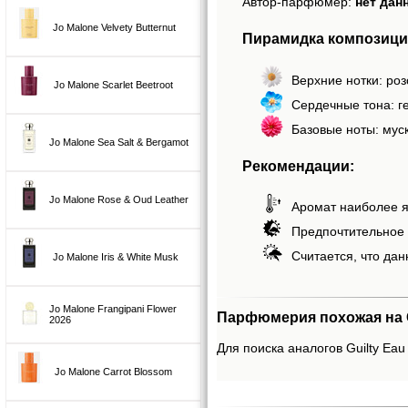
Автор-парфюмер:
нет дан
Jo Malone Velvety Butternut
Пирамидка композиции
Верхние нотки: ро
Jo Malone Scarlet Beetroot
Сердечные тона: г
Базовые ноты: муск
Jo Malone Sea Salt & Bergamot
Рекомендации:
Jo Malone Rose & Oud Leather
Аромат наиболее я
Предпочтительное 
Считается, что дан
Jo Malone Iris & White Musk
Jo Malone Frangipani Flower
Парфюмерия похожая на Gui
2026
Для поиска аналогов Guilty Eau 
Jo Malone Carrot Blossom