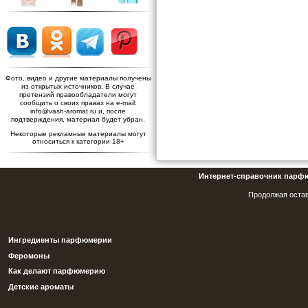
Фото, видео и другие материалы получены
из открытых источников. В случае
претензий правообладатели могут
сообщить о своих правах на e-mail:
info@vash-aromat.ru и, после
подтверждения, материал будет убран.
Некоторые рекламные материалы могут
относиться к категории 18+
Интернет-справочник парф
Продолжая остав
Ингредиенты парфюмерии
Феромоны
Как делают парфюмерию
Детские ароматы