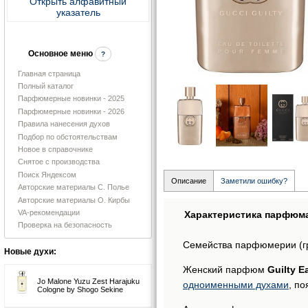
Открыть алфавитный
указатель
Основное меню
?
Главная страница
Полный каталог
Парфюмерные новинки - 2025
Парфюмерные новинки - 2026
Правила нанесения духов
Подбор по обстоятельствам
Новое в справочнике
Снятое с производства
Поиск Яндексом
Описание
Заметили ошибку?
Авторские материалы С. Полье
Авторские материалы О. Кирбы
VA-рекомендации
Характеристика парфюм
Проверка на безопасность
Семейства парфюмерии (г
Новые духи:
Женский парфюм
Guilty E
Jo Malone Yuzu Zest Harajuku
одноименными духами
, по
Cologne by Shogo Sekine