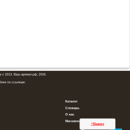
м с 2013. Ваш-аромат.рф, 2026.
бнее по ссылкам:
Каталог
Словарь
О нас
Магазины
^Наверх