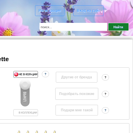
Регистрация
Вход на сайт
tte
?
Другие от бренда
?
?
?