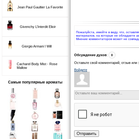
Jean Paul Gaultier La Favorite
Givenchy L’Interdit Elixir
Пожалуйста, имейте в виду, что, оставля
материалов, на которые не обладаете а
Мнение комментаторов может не совпад
Giorgio Armani I Will
Обсуждение духов
:
0
Оставьте свой комментарий, отзыв или 
Cacharel Body Mist - Rose
Mallow
Войдите
Самые популярные ароматы
Отправить