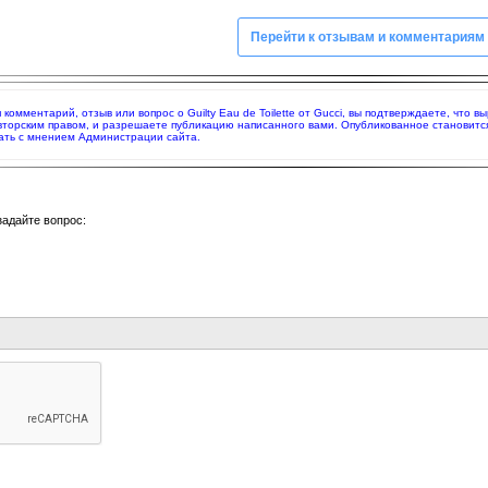
Перейти к отзывам и комментариям
я комментарий, отзыв или вопрос о Guilty Eau de Toilette от Gucci, вы подтверждаете, чт
вторским правом, и разрешаете публикацию написанного вами. Опубликованное становитс
ать с мнением Администрации сайта.
задайте вопрос: