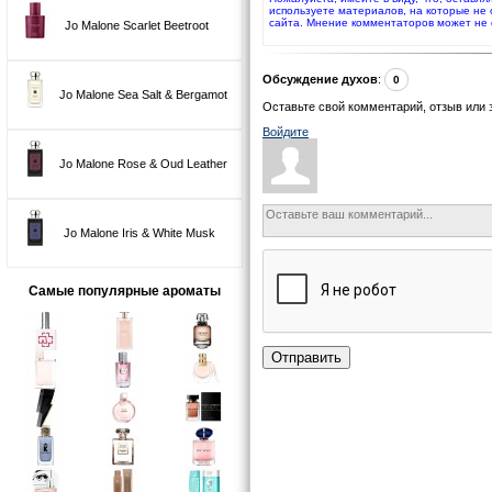
используете материалов, на которые не
сайта. Мнение комментаторов может не 
Jo Malone Scarlet Beetroot
Обсуждение духов
:
0
Jo Malone Sea Salt & Bergamot
Оставьте свой комментарий, отзыв или 
Войдите
Jo Malone Rose & Oud Leather
Jo Malone Iris & White Musk
Самые популярные ароматы
Отправить