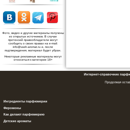
Фото, видео и другие материалы получены
из открытых источников. В случае
претензий правообладатели могут
сообщить о своих правах на e-mail:
info@vash-aromat.ru и, после
подтверждения, материал будет убран.
Некоторые рекламные материалы могут
относиться к категории 18+
Интернет-справочник парф
Продолжая остав
Ингредиенты парфюмерии
Феромоны
Как делают парфюмерию
Детские ароматы