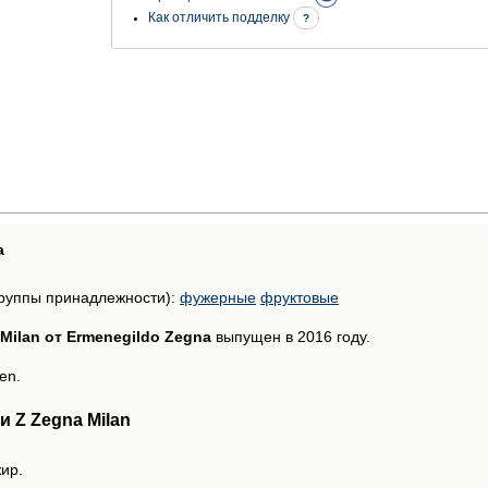
Как отличить подделку
?
а
руппы принадлежности):
фужерные
фруктовые
Milan от Ermenegildo Zegna
выпущен в 2016 году.
en.
 Z Zegna Milan
ир.