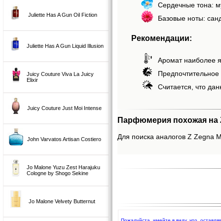
Сердечные тона: 
Juliette Has A Gun Oil Fiction
Базовые ноты: сан
Рекомендации:
Juliette Has A Gun Liquid Illusion
Аромат наиболее я
Предпочтительное 
Juicy Couture Viva La Juicy
Elixir
Считается, что дан
Juicy Couture Just Moi Intense
Парфюмерия похожая на Z
Для поиска аналогов Z Zegna Mi
John Varvatos Artisan Costiero
Jo Malone Yuzu Zest Harajuku
Cologne by Shogo Sekine
Jo Malone Velvety Butternut
Пожалуйста, имейте в виду, что, оставл