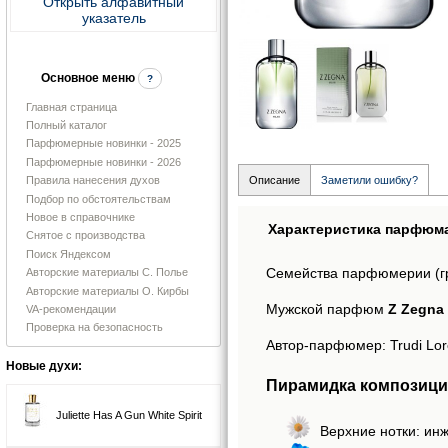
Открыть алфавитный
указатель
Основное меню
?
Главная страница
Полный каталог
Парфюмерные новинки - 2025
Парфюмерные новинки - 2026
Правила нанесения духов
Описание
Заметили ошибку?
Подбор по обстоятельствам
Новое в справочнике
Характеристика парфюм
Снятое с производства
Поиск Яндексом
Семейства парфюмерии (г
Авторские материалы С. Полье
Авторские материалы О. Кирбы
Мужской парфюм
Z Zegna 
VA-рекомендации
Проверка на безопасность
Автор-парфюмер: Trudi Lor
Новые духи:
Пирамидка композиции
Juliette Has A Gun White Spirit
Верхние нотки: инж