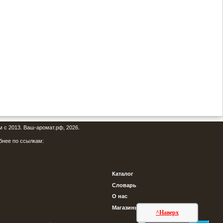
м с 2013. Ваш-аромат.рф, 2026.
бнее по ссылкам:
Каталог
Словарь
О нас
Магазины
^Наверх