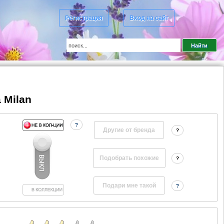
Регистрация
Вход на сайт
 Milan
?
Другие от бренда
?
?
?