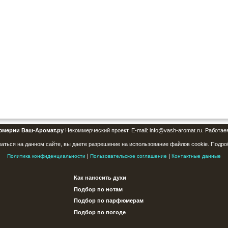
юмерии Ваш-Аромат.ру
Некоммерческий проект. E-mail: info@vash-aromat.ru. Работае
аться на данном сайте, вы даете разрешение на использование файлов cookie. Подро
|
|
Политика конфиденциальности
Пользовательское соглашение
Контактные данные
Как наносить духи
Подбор по нотам
Подбор по парфюмерам
Подбор по погоде