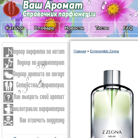
Каталог
Словарь
Новости
Тесты
FAQ
Главная
»
Ermenegildo Zegna