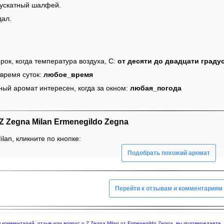
мускатный шалфей.
дал.
рок, когда температура воздуха, С:
от десяти до двадцати граду
время суток:
любое_время
ный аромат интересен, когда за окном:
любая_погода
 Zegna Milan Ermenegildo Zegna
lan, кликните по кнопке:
Подобрать похожий аромат
Перейти к отзывам и комментариям
яя комментарий, отзыв или вопрос о Z Zegna Milan от Ermenegildo Zegna, вы подтверждает