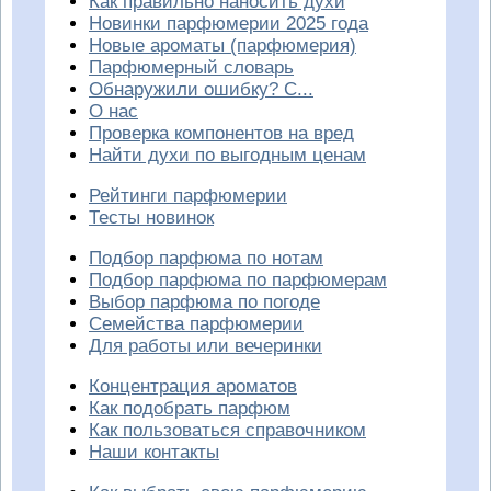
Как правильно наносить духи
Новинки парфюмерии 2025 года
Новые ароматы (парфюмерия)
Парфюмерный словарь
Обнаружили ошибку? С...
О нас
Проверка компонентов на вред
Найти духи по выгодным ценам
Рейтинги парфюмерии
Тесты новинок
Подбор парфюма по нотам
Подбор парфюма по парфюмерам
Выбор парфюма по погоде
Семейства парфюмерии
Для работы или вечеринки
Концентрация ароматов
Как подобрать парфюм
Как пользоваться справочником
Наши контакты