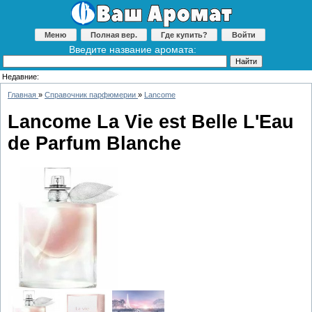
Меню
Полная вер.
Где купить?
Войти
Введите название аромата:
Недавние:
Главная
»
Справочник парфюмерии
»
Lancome
Lancome La Vie est Belle L'Eau
de Parfum Blanche