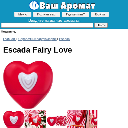
Меню
Полная вер.
Где купить?
Войти
Введите название аромата:
Недавние:
Главная
»
Справочник парфюмерии
»
Escada
Escada Fairy Love