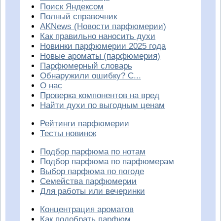
Поиск Яндексом
Полный справочник
AKNews (Новости парфюмерии)
Как правильно наносить духи
Новинки парфюмерии 2025 года
Новые ароматы (парфюмерия)
Парфюмерный словарь
Обнаружили ошибку? С...
О нас
Проверка компонентов на вред
Найти духи по выгодным ценам
Рейтинги парфюмерии
Тесты новинок
Подбор парфюма по нотам
Подбор парфюма по парфюмерам
Выбор парфюма по погоде
Семейства парфюмерии
Для работы или вечеринки
Концентрация ароматов
Как подобрать парфюм