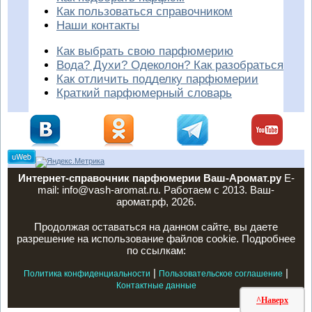
Как пользоваться справочником
Наши контакты
Как выбрать свою парфюмерию
Вода? Духи? Одеколон? Как разобраться
Как отличить подделку парфюмерии
Краткий парфюмерный словарь
Интернет-справочник парфюмерии Ваш-Аромат.ру
E-
mail: info@vash-aromat.ru. Работаем с 2013. Ваш-
аромат.рф, 2026.
Продолжая оставаться на данном сайте, вы даете
разрешение на использование файлов cookie. Подробнее
по ссылкам:
|
|
Политика конфиденциальности
Пользовательское соглашение
Контактные данные
^Наверх