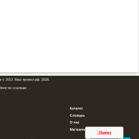
м с 2013. Ваш-аромат.рф, 2026.
бнее по ссылкам:
Каталог
Словарь
О нас
Магазины
^Наверх