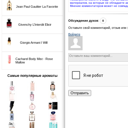
материалов, на которые не обладаете а
Мнение комментаторов может не совпад
Jean Paul Gaultier La Favorite
Обсуждение духов
:
0
Givenchy L’Interdit Elixir
Оставьте свой комментарий, отзыв или 
Войдите
Giorgio Armani I Will
Cacharel Body Mist - Rose
Mallow
Самые популярные ароматы
Отправить