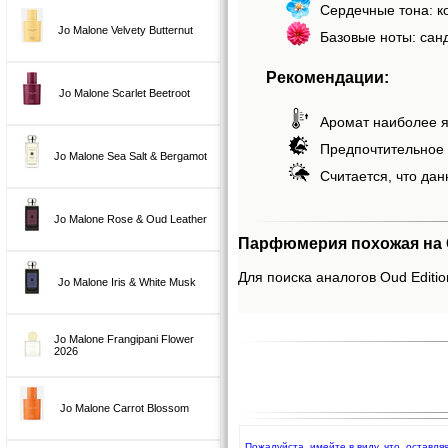
Сердечные тона: к
Jo Malone Velvety Butternut
Базовые ноты: санд
Рекомендации:
Jo Malone Scarlet Beetroot
Аромат наиболее я
Предпочтительное 
Jo Malone Sea Salt & Bergamot
Считается, что дан
Jo Malone Rose & Oud Leather
Парфюмерия похожая на O
Для поиска аналогов Oud Editio
Jo Malone Iris & White Musk
Jo Malone Frangipani Flower
2026
Jo Malone Carrot Blossom
Пожалуйста, имейте в виду, что, оставл