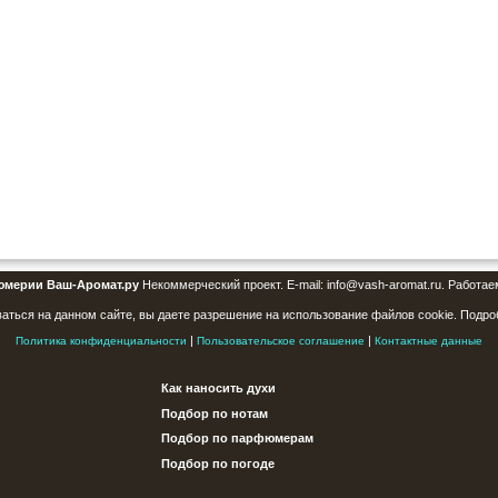
юмерии Ваш-Аромат.ру
Некоммерческий проект. E-mail: info@vash-aromat.ru. Работае
аться на данном сайте, вы даете разрешение на использование файлов cookie. Подро
|
|
Политика конфиденциальности
Пользовательское соглашение
Контактные данные
Как наносить духи
Подбор по нотам
Подбор по парфюмерам
Подбор по погоде