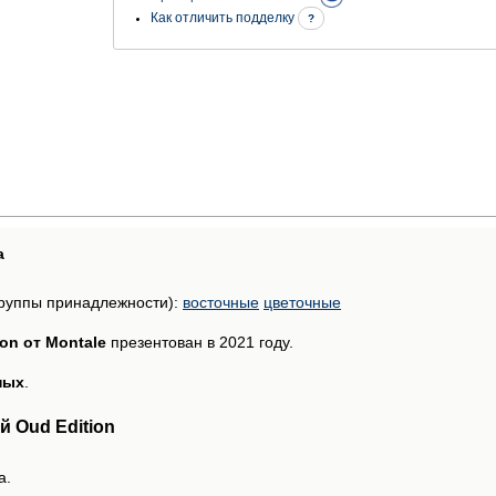
Как отличить подделку
?
а
руппы принадлежности):
восточные
цветочные
ion от Montale
презентован в 2021 году.
ных
.
 Oud Edition
а.