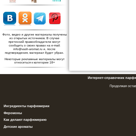
Фото, видео и другие материалы получены
из открытых источников. В случае
претензий правообладатели могут
сообщить о своих правах на e-mail:
info@vash-aromat.ru и, после
подтверждения, материал будет убран.
Некоторые рекламные материалы могут
относиться к категории 18+
Интернет-справочник парф
Продолжая остав
Ингредиенты парфюмерии
Феромоны
Как делают парфюмерию
Детские ароматы