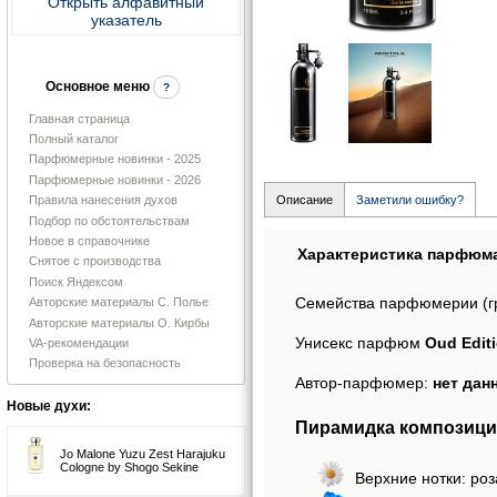
Открыть алфавитный
указатель
Основное меню
?
Главная страница
Полный каталог
Парфюмерные новинки - 2025
Парфюмерные новинки - 2026
Правила нанесения духов
Описание
Заметили ошибку?
Подбор по обстоятельствам
Новое в справочнике
Характеристика парфюм
Снятое с производства
Поиск Яндексом
Семейства парфюмерии (г
Авторские материалы С. Полье
Авторские материалы О. Кирбы
Унисекс парфюм
Oud Edit
VA-рекомендации
Проверка на безопасность
Автор-парфюмер:
нет дан
Новые духи:
Пирамидка композиций
Jo Malone Yuzu Zest Harajuku
Cologne by Shogo Sekine
Верхние нотки: роз