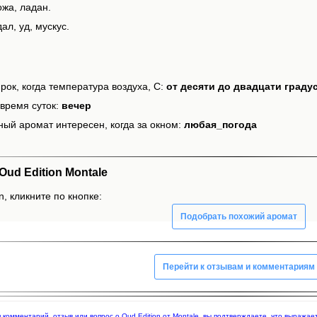
ожа, ладан.
ал, уд, мускус.
рок, когда температура воздуха, С:
от десяти до двадцати граду
время суток:
вечер
ный аромат интересен, когда за окном:
любая_погода
ud Edition Montale
n, кликните по кнопке:
Подобрать похожий аромат
Перейти к отзывам и комментариям
яя комментарий, отзыв или вопрос о Oud Edition от Montale, вы подтверждаете, что выраж