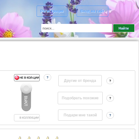
Регистрация
Вход на сайт
?
Другие от бренда
?
?
?