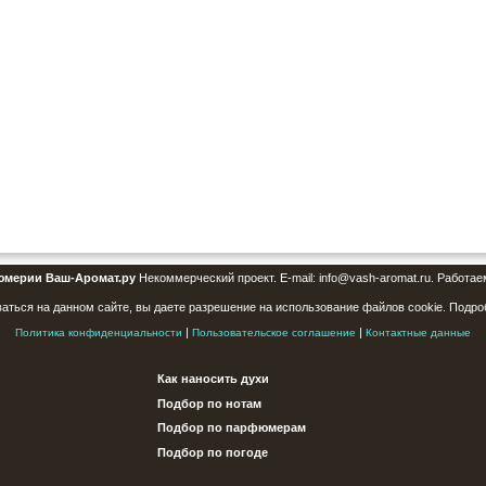
юмерии Ваш-Аромат.ру
Некоммерческий проект. E-mail: info@vash-aromat.ru. Работае
аться на данном сайте, вы даете разрешение на использование файлов cookie. Подро
|
|
Политика конфиденциальности
Пользовательское соглашение
Контактные данные
Как наносить духи
Подбор по нотам
Подбор по парфюмерам
Подбор по погоде