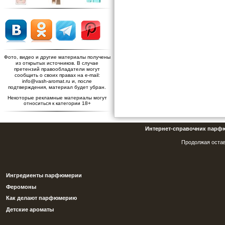
Фото, видео и другие материалы получены
из открытых источников. В случае
претензий правообладатели могут
сообщить о своих правах на e-mail:
info@vash-aromat.ru и, после
подтверждения, материал будет убран.
Некоторые рекламные материалы могут
относиться к категории 18+
Интернет-справочник парф
Продолжая остав
Ингредиенты парфюмерии
Феромоны
Как делают парфюмерию
Детские ароматы