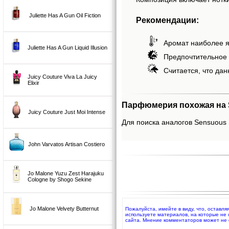
Juliette Has A Gun Oil Fiction
Рекомендации:
Аромат наиболее я
Juliette Has A Gun Liquid Illusion
Предпочтительное 
Считается, что дан
Juicy Couture Viva La Juicy
Elixir
Парфюмерия похожая на S
Juicy Couture Just Moi Intense
Для поиска аналогов Sensuous S
John Varvatos Artisan Costiero
Jo Malone Yuzu Zest Harajuku
Cologne by Shogo Sekine
Jo Malone Velvety Butternut
Пожалуйста, имейте в виду, что, оставл
используете материалов, на которые не
сайта. Мнение комментаторов может не 