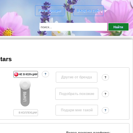
Регистрация
Вход на сайт
tars
?
Другие от бренда
?
?
?