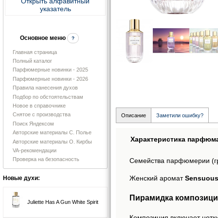
Открыть алфавитный
указатель
Основное меню
?
Главная страница
Полный каталог
Парфюмерные новинки - 2025
Парфюмерные новинки - 2026
Правила нанесения духов
Подбор по обстоятельствам
Новое в справочнике
Снятое с производства
Описание
Заметили ошибку?
Поиск Яндексом
Авторские материалы С. Полье
Характеристика парфюм
Авторские материалы О. Кирбы
VA-рекомендации
Проверка на безопасность
Семейства парфюмерии (г
Женский аромат
Sensuous 
Новые духи:
Пирамидка композиции
Juliette Has A Gun White Spirit
Композиция включает нотки