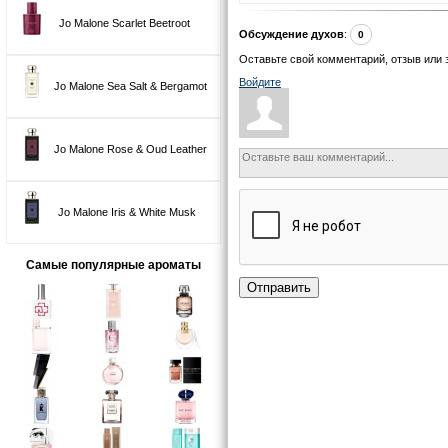
Jo Malone Scarlet Beetroot
Обсуждение духов
:
0
Оставьте свой комментарий, отзыв или 
Войдите
Jo Malone Sea Salt & Bergamot
Jo Malone Rose & Oud Leather
Jo Malone Iris & White Musk
Самые популярные ароматы
Отправить