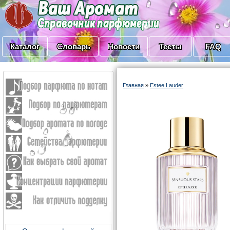
Каталог
Словарь
Новости
Тесты
FAQ
Главная
»
Estee Lauder