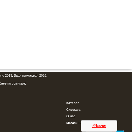
м с 2013. Ваш-аромат.рф, 2026.
бнее по ссылкам:
Каталог
Словарь
О нас
Магазины
^Наверх