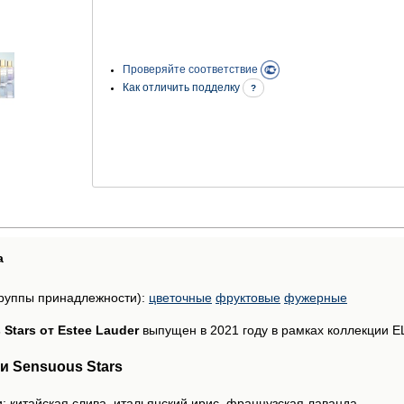
Проверяйте соответствие
Как отличить подделку
?
а
руппы принадлежности):
цветочные
фруктовые
фужерные
Stars от Estee Lauder
выпущен в 2021 году в рамках коллекции EL
 Sensuous Stars
: китайская слива, итальянский ирис, французская лаванда.