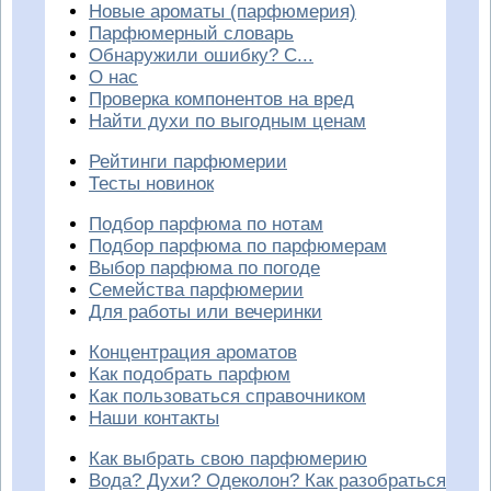
Новые ароматы (парфюмерия)
Парфюмерный словарь
Обнаружили ошибку? С...
О нас
Проверка компонентов на вред
Найти духи по выгодным ценам
Рейтинги парфюмерии
Тесты новинок
Подбор парфюма по нотам
Подбор парфюма по парфюмерам
Выбор парфюма по погоде
Семейства парфюмерии
Для работы или вечеринки
Концентрация ароматов
Как подобрать парфюм
Как пользоваться справочником
Наши контакты
Как выбрать свою парфюмерию
Вода? Духи? Одеколон? Как разобраться