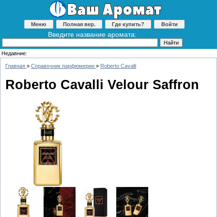
Меню
Полная вер.
Где купить?
Войти
Введите название аромата:
Недавние:
Главная
»
Справочник парфюмерии
»
Roberto Cavalli
Roberto Cavalli Velour Saffron