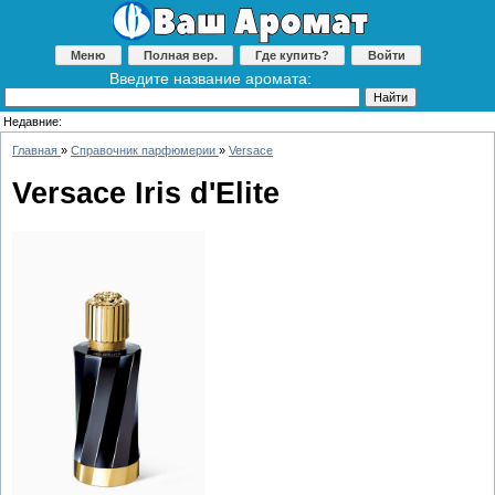
Меню
Полная вер.
Где купить?
Войти
Введите название аромата:
Недавние:
Главная
»
Справочник парфюмерии
»
Versace
Versace Iris d'Elite