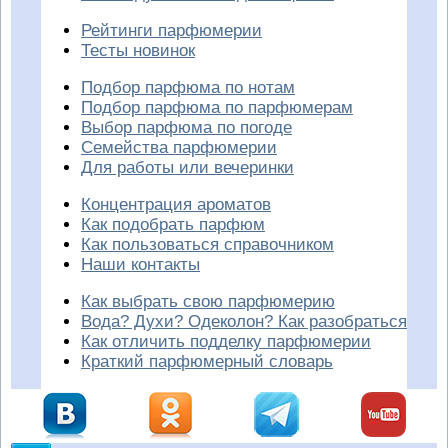
Рейтинги парфюмерии
Тесты новинок
Подбор парфюма по нотам
Подбор парфюма по парфюмерам
Выбор парфюма по погоде
Семейства парфюмерии
Для работы или вечеринки
Концентрация ароматов
Как подобрать парфюм
Как пользоваться справочником
Наши контакты
Как выбрать свою парфюмерию
Вода? Духи? Одеколон? Как разобраться
Как отличить подделку парфюмерии
Краткий парфюмерный словарь