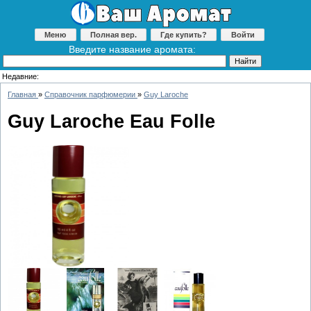
Меню
Полная вер.
Где купить?
Войти
Введите название аромата:
Недавние:
Главная
»
Справочник парфюмерии
»
Guy Laroche
Guy Laroche Eau Folle