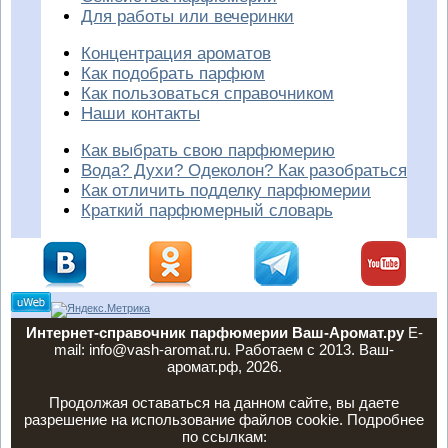
Для работы или вечеринки
Концентрация ароматов
Как подобрать парфюм
Как пользоваться справочником
Наши контакты
Как выбрать свою парфюмерию
Вода? Духи? Одеколон? Как разобраться
Как отличить подделку парфюмерии
Краткий парфюмерный словарь
Интернет-справочник парфюмерии Ваш-Аромат.ру
E-
mail: info@vash-aromat.ru. Работаем с 2013. Ваш-
аромат.рф, 2026.
Продолжая оставаться на данном сайте, вы даете
разрешение на использование файлов cookie. Подробнее
по ссылкам: