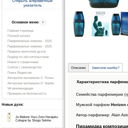
Открыть алфавитный
указатель
Основное меню
?
Главная страница
Полный каталог
Парфюмерные новинки - 2025
Парфюмерные новинки - 2026
Правила нанесения духов
Подбор по обстоятельствам
Новое в справочнике
Снятое с производства
Описание
Заметили ошибку?
Поиск Яндексом
Авторские материалы С. Полье
Характеристика парфюм
Авторские материалы О. Кирбы
VA-рекомендации
Проверка на безопасность
Семейства парфюмерии (г
Мужской парфюм
Horizon 
Новые духи:
Автор-парфюмер: Alain Asto
Jo Malone Yuzu Zest Harajuku
Cologne by Shogo Sekine
Пирамидка композици