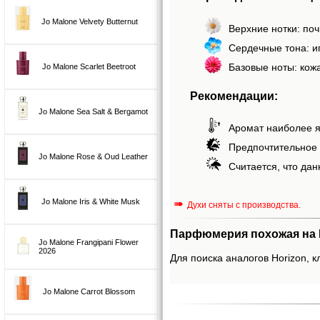
Jo Malone Velvety Butternut
Верхние нотки: поч
Сердечные тона: иг
Базовые ноты: кожа
Jo Malone Scarlet Beetroot
Рекомендации:
Jo Malone Sea Salt & Bergamot
Аромат наиболее я
Предпочтительное 
Jo Malone Rose & Oud Leather
Считается, что дан
Jo Malone Iris & White Musk
➠
Духи сняты с производства.
Парфюмерия похожая на H
Jo Malone Frangipani Flower
2026
Для поиска аналогов Horizon, к
Jo Malone Carrot Blossom