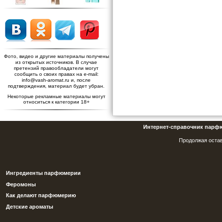
Фото, видео и другие материалы получены
из открытых источников. В случае
претензий правообладатели могут
сообщить о своих правах на e-mail:
info@vash-aromat.ru и, после
подтверждения, материал будет убран.
Некоторые рекламные материалы могут
относиться к категории 18+
Интернет-справочник парф
Продолжая остав
Ингредиенты парфюмерии
Феромоны
Как делают парфюмерию
Детские ароматы