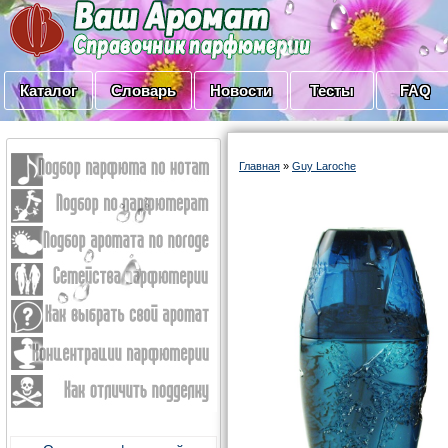
Каталог
Словарь
Новости
Тесты
FAQ
Главная
»
Guy Laroche