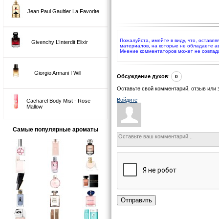
Jean Paul Gaultier La Favorite
Пожалуйста, имейте в виду, что, оставл
Givenchy L’Interdit Elixir
материалов, на которые не обладаете а
Мнение комментаторов может не совпад
Giorgio Armani I Will
Обсуждение духов
:
0
Оставьте свой комментарий, отзыв или 
Войдите
Cacharel Body Mist - Rose
Mallow
Самые популярные ароматы
Отправить