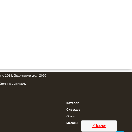
м с 2013. Ваш-аромат.рф, 2026.
бнее по ссылкам:
Каталог
Словарь
О нас
Магазины
^Наверх