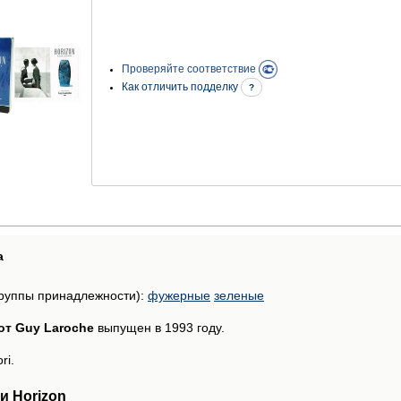
Проверяйте соответствие
Как отличить подделку
?
а
руппы принадлежности):
фужерные
зеленые
от Guy Laroche
выпущен в 1993 году.
ri.
и Horizon