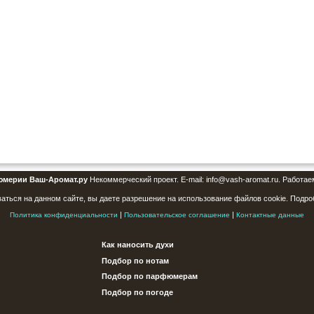
юмерии Ваш-Аромат.ру
Некоммерческий проект. E-mail: info@vash-aromat.ru. Работае
аться на данном сайте, вы даете разрешение на использование файлов cookie. Подро
|
|
Политика конфиденциальности
Пользовательское соглашение
Контактные данные
Как наносить духи
Подбор по нотам
Подбор по парфюмерам
Подбор по погоде