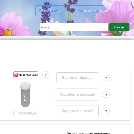
Регистрация
Вход на сайт
?
Другие от бренда
?
?
?