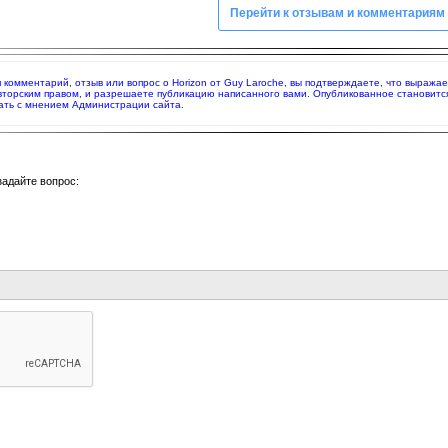
Перейти к отзывам и комментариям
яя комментарий, отзыв или вопрос о Horizon от Guy Laroche, вы подтверждаете, что выраж
вторским правом, и разрешаете публикацию написанного вами. Опубликованное становитс
ать с мнением Администрации сайта.
задайте вопрос: