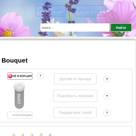
Регистрация
Вход на сайт
 Bouquet
?
Другие от бренда
?
?
?