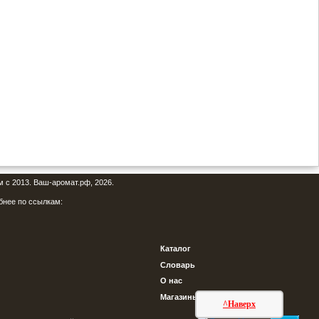
м с 2013. Ваш-аромат.рф, 2026.
бнее по ссылкам:
Каталог
Словарь
О нас
Магазины
^Наверх