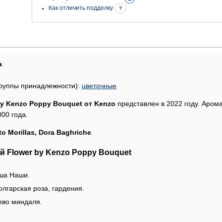
Как отличить подделку
?
а
руппы принадлежности):
цветочные
by Kenzo Poppy Bouquet от Kenzo
представлен в 2022 году. Аром
00 года.
to Morillas, Dora Baghriche
.
 Flower by Kenzo Poppy Bouquet
уша Наши.
лгарская роза, гардения.
ево миндаля.