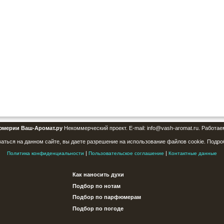
юмерии Ваш-Аромат.ру
Некоммерческий проект. E-mail: info@vash-aromat.ru. Работае
аться на данном сайте, вы даете разрешение на использование файлов cookie. Подро
|
|
Политика конфиденциальности
Пользовательское соглашение
Контактные данные
Как наносить духи
Подбор по нотам
Подбор по парфюмерам
Подбор по погоде