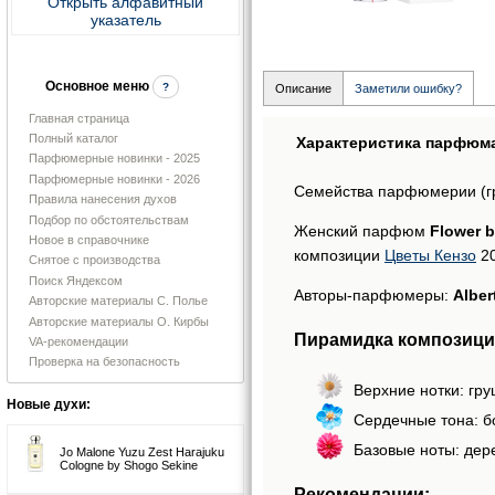
Открыть алфавитный
указатель
Основное меню
?
Описание
Заметили ошибку?
Главная страница
Полный каталог
Характеристика парфюм
Парфюмерные новинки - 2025
Парфюмерные новинки - 2026
Семейства парфюмерии (г
Правила нанесения духов
Подбор по обстоятельствам
Женский парфюм
Flower 
Новое в справочнике
композиции
Цветы Кензо
20
Снятое с производства
Поиск Яндексом
Авторы-парфюмеры:
Alber
Авторские материалы С. Полье
Авторские материалы О. Кирбы
Пирамидка композиций
VA-рекомендации
Проверка на безопасность
Верхние нотки: гр
Новые духи:
Сердечные тона: бо
Базовые ноты: дер
Jo Malone Yuzu Zest Harajuku
Cologne by Shogo Sekine
Рекомендации: