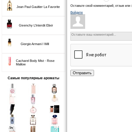
Оставьте свой комментарий, отзыв или 
Jean Paul Gaultier La Favorite
Войдите
Givenchy L’Interdit Elixir
Giorgio Armani I Will
Cacharel Body Mist - Rose
Mallow
Отправить
Самые популярные ароматы