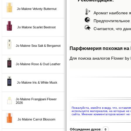
Jo Malone Velvety Butternut
Аромат наиболее я
Предпочтительное 
Jo Malone Scarlet Beetroot
Считается, что дан
Jo Malone Sea Salt & Bergamot
Парфюмерия похожая на F
Для поиска аналогов Flower by 
Jo Malone Rose & Oud Leather
Jo Malone Iris & White Musk
Jo Malone Frangipani Flower
2026
Пожалуйста, имейте в виду, что, оставл
используете материалов, на которые не
сайта. Мнение комментаторов может не 
Jo Malone Carrot Blossom
Обсуждение духов
:
0