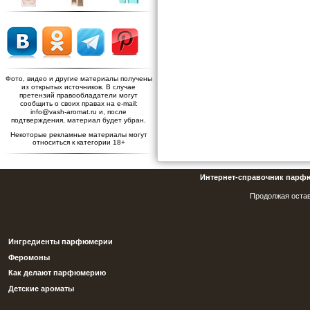
Фото, видео и другие материалы получены
из открытых источников. В случае
претензий правообладатели могут
сообщить о своих правах на e-mail:
info@vash-aromat.ru и, после
подтверждения, материал будет убран.
Некоторые рекламные материалы могут
относиться к категории 18+
Интернет-справочник парф
Продолжая остав
Ингредиенты парфюмерии
Феромоны
Как делают парфюмерию
Детские ароматы