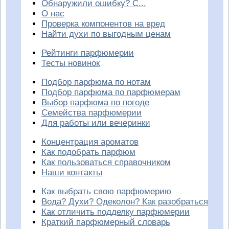
Обнаружили ошибку? С...
О нас
Проверка компонентов на вред
Найти духи по выгодным ценам
Рейтинги парфюмерии
Тесты новинок
Подбор парфюма по нотам
Подбор парфюма по парфюмерам
Выбор парфюма по погоде
Семейства парфюмерии
Для работы или вечеринки
Концентрация ароматов
Как подобрать парфюм
Как пользоваться справочником
Наши контакты
Как выбрать свою парфюмерию
Вода? Духи? Одеколон? Как разобраться
Как отличить подделку парфюмерии
Краткий парфюмерный словарь