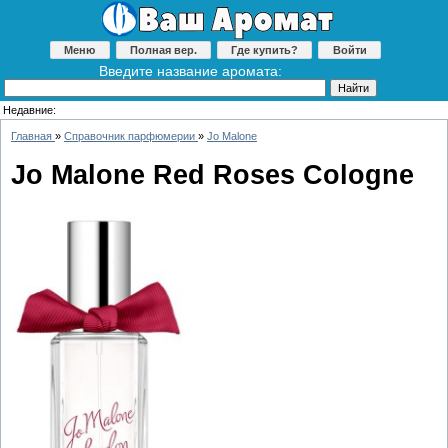
Меню
Полная вер.
Где купить?
Войти
Введите название аромата:
Недавние:
Главная
»
Справочник парфюмерии
»
Jo Malone
Jo Malone Red Roses Cologne