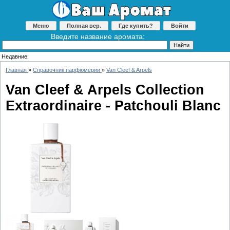
Меню
Полная вер.
Где купить?
Войти
Введите название аромата:
Недавние:
Главная
»
Справочник парфюмерии
»
Van Cleef & Arpels
Van Cleef & Arpels Collection
Extraordinaire - Patchouli Blanc