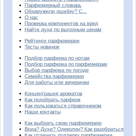
Парфюмерный словарь
Обнаружили ошибку? С...
О нас
Проверка компонентов на вред
Найти духи по выгодным ценам
Рейтинги парфюмерии
Тесты новинок
Подбор парфюма по нотам
Подбор парфюма по парфюмерам
Выбор парфюма по погоде
Семейства парфюмерии
Для работы или вечеринки
Концентрация ароматов
Как подобрать парфюм
Как пользоваться справочником
Наши контакты
Как выбрать свою парфюмерию
Вода? Духи? Одеколон? Как разобраться
Как отличить подделку парфюмерии