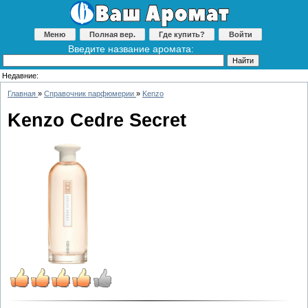
Меню
Полная вер.
Где купить?
Войти
Введите название аромата:
Недавние:
Главная
»
Справочник парфюмерии
»
Kenzo
Kenzo Cedre Secret