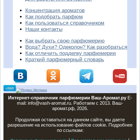
Концентрация ароматов
Как подобрать парфюм
Как пользоваться справочником
Наши контакты
Как выбрать свою парфюмерию
Вода? Духи? Одеколон? Как разобраться
Как отличить подделку парфюмерии
Краткий парфюмерный словарь
Интернет-справочник парфюмерии Ваш-Аромат.ру
E-
mail: info@vash-aromat.ru. Работаем с 2013. Ваш-
аромат.рф, 2026.
Продолжая оставаться на данном сайте, вы даете
разрешение на использование файлов cookie. Подробнее
по ссылкам: