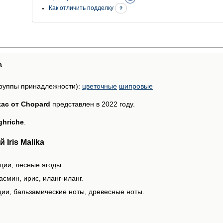
Как отличить подделку
?
а
руппы принадлежности):
цветочные
шипровые
ikaс от Chopard
представлен в 2022 году.
ghriche
.
Iris Malika
ции, лесные ягоды.
смин, ирис, иланг-иланг.
ции, бальзамические ноты, древесные ноты.