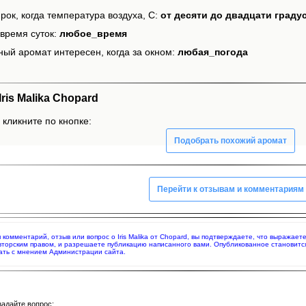
рок, когда температура воздуха, С:
от десяти до двадцати граду
время суток:
любое_время
ный аромат интересен, когда за окном:
любая_погода
is Malika Chopard
, кликните по кнопке:
Подобрать похожий аромат
Перейти к отзывам и комментариям
я комментарий, отзыв или вопрос о Iris Malika от Chopard, вы подтверждаете, что выража
вторским правом, и разрешаете публикацию написанного вами. Опубликованное становитс
ать с мнением Администрации сайта.
задайте вопрос: