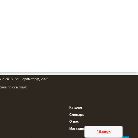
м с 2013. Ваш-аромат.рф, 2026.
бнее по ссылкам:
Каталог
Словарь
О нас
Магазины
^Наверх