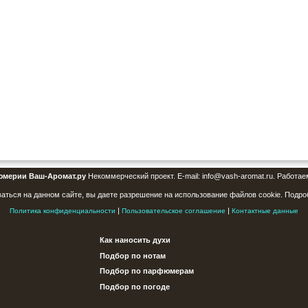
юмерии Ваш-Аромат.ру
Некоммерческий проект. E-mail: info@vash-aromat.ru. Работае
аться на данном сайте, вы даете разрешение на использование файлов cookie. Подро
|
|
Политика конфиденциальности
Пользовательское соглашение
Контактные данные
Как наносить духи
Подбор по нотам
Подбор по парфюмерам
Подбор по погоде