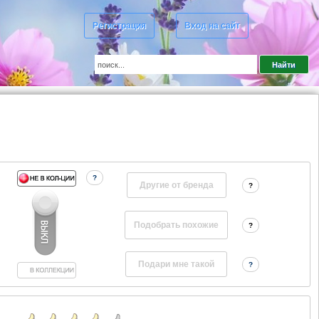
Регистрация
Вход на сайт
?
Другие от бренда
?
?
?