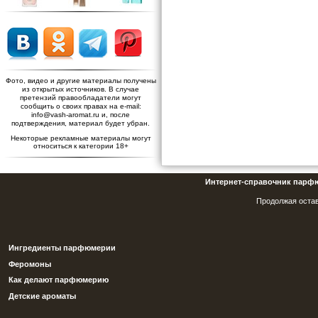
Фото, видео и другие материалы получены
из открытых источников. В случае
претензий правообладатели могут
сообщить о своих правах на e-mail:
info@vash-aromat.ru и, после
подтверждения, материал будет убран.
Некоторые рекламные материалы могут
относиться к категории 18+
Интернет-справочник парф
Продолжая остав
Ингредиенты парфюмерии
Феромоны
Как делают парфюмерию
Детские ароматы