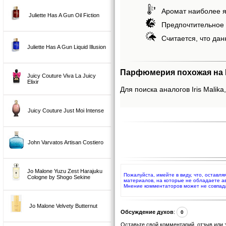
Аромат наиболее я
Juliette Has A Gun Oil Fiction
Предпочтительное 
Считается, что дан
Juliette Has A Gun Liquid Illusion
Парфюмерия похожая на Ir
Juicy Couture Viva La Juicy
Elixir
Для поиска аналогов Iris Malika
Juicy Couture Just Moi Intense
John Varvatos Artisan Costiero
Jo Malone Yuzu Zest Harajuku
Пожалуйста, имейте в виду, что, оставля
Cologne by Shogo Sekine
материалов, на которые не обладаете а
Мнение комментаторов может не совпад
Jo Malone Velvety Butternut
Обсуждение духов
:
0
Оставьте свой комментарий, отзыв или 