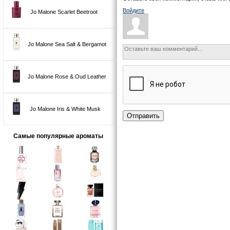
Войдите
Jo Malone Scarlet Beetroot
Jo Malone Sea Salt & Bergamot
Jo Malone Rose & Oud Leather
Jo Malone Iris & White Musk
Отправить
Самые популярные ароматы