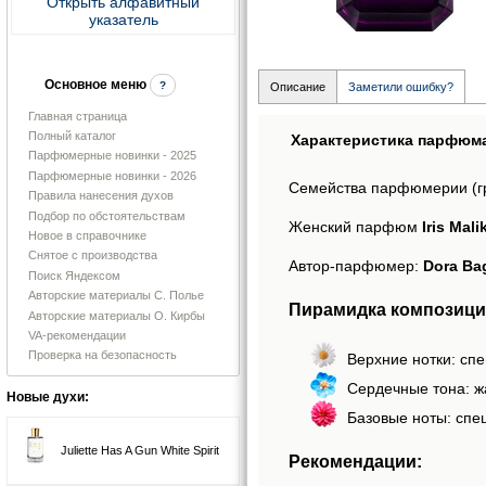
Открыть алфавитный
указатель
Основное меню
?
Описание
Заметили ошибку?
Главная страница
Полный каталог
Характеристика парфюм
Парфюмерные новинки - 2025
Парфюмерные новинки - 2026
Семейства парфюмерии (г
Правила нанесения духов
Подбор по обстоятельствам
Женский парфюм
Iris Mal
Новое в справочнике
Снятое с производства
Автор-парфюмер:
Dora Ba
Поиск Яндексом
Авторские материалы С. Полье
Пирамидка композиций 
Авторские материалы О. Кирбы
VA-рекомендации
Проверка на безопасность
Верхние нотки: спе
Сердечные тона: жа
Новые духи:
Базовые ноты: спе
Juliette Has A Gun White Spirit
Рекомендации: