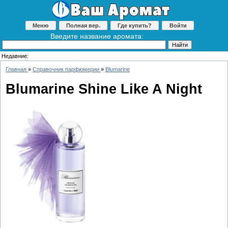
Меню
Полная вер.
Где купить?
Войти
Введите название аромата:
Недавние:
Главная
»
Справочник парфюмерии
»
Blumarine
Blumarine Shine Like A Night