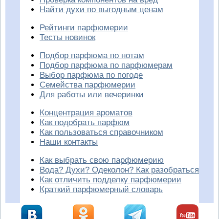
Найти духи по выгодным ценам
Рейтинги парфюмерии
Тесты новинок
Подбор парфюма по нотам
Подбор парфюма по парфюмерам
Выбор парфюма по погоде
Семейства парфюмерии
Для работы или вечеринки
Концентрация ароматов
Как подобрать парфюм
Как пользоваться справочником
Наши контакты
Как выбрать свою парфюмерию
Вода? Духи? Одеколон? Как разобраться
Как отличить подделку парфюмерии
Краткий парфюмерный словарь