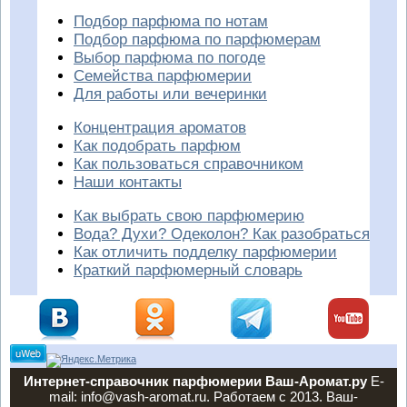
Подбор парфюма по нотам
Подбор парфюма по парфюмерам
Выбор парфюма по погоде
Семейства парфюмерии
Для работы или вечеринки
Концентрация ароматов
Как подобрать парфюм
Как пользоваться справочником
Наши контакты
Как выбрать свою парфюмерию
Вода? Духи? Одеколон? Как разобраться
Как отличить подделку парфюмерии
Краткий парфюмерный словарь
Интернет-справочник парфюмерии Ваш-Аромат.ру
E-
mail: info@vash-aromat.ru. Работаем с 2013. Ваш-