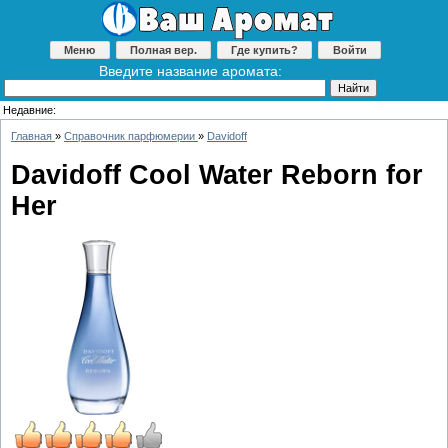
Меню
Полная вер.
Где купить?
Войти
Введите название аромата:
Недавние:
Главная
»
Справочник парфюмерии
»
Davidoff
Davidoff Cool Water Reborn for
Her