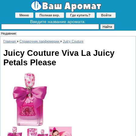
Меню
Полная вер.
Где купить?
Войти
Введите название аромата:
Недавние:
Главная
»
Справочник парфюмерии
»
Juicy Couture
Juicy Couture Viva La Juicy
Petals Please