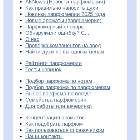
AKNews (Новости парфюмерии)
Как правильно наносить духи
Новинки парфюмерии 2025 года
Новые ароматы (парфюмерия)
Парфюмерный словарь
Обнаружили ошибку? С...
О нас
Проверка компонентов на вред
Найти духи по выгодным ценам
Рейтинги парфюмерии
Тесты новинок
Подбор парфюма по нотам
Подбор парфюма по парфюмерам
Выбор парфюма по погоде
Семейства парфюмерии
Для работы или вечеринки
Концентрация ароматов
Как подобрать парфюм
Как пользоваться справочником
Наши контакты