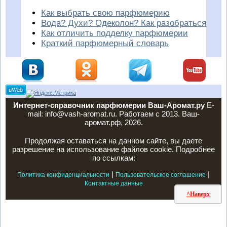
Как выбрать свою парфюмерию
Вода? Духи? Одеколон? Как разобраться
Как отличить подделку парфюмерии
Краткий парфюмерный словарь
Интернет-справочник парфюмерии Ваш-Аромат.ру
E-
mail: info@vash-aromat.ru. Работаем с 2013. Ваш-
аромат.рф, 2026.
Продолжая оставаться на данном сайте, вы даете
разрешение на использование файлов cookie. Подробнее
по ссылкам:
|
|
Политика конфиденциальности
Пользовательское соглашение
Контактные данные
^Наверх