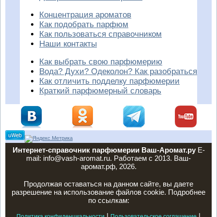
Концентрация ароматов
Как подобрать парфюм
Как пользоваться справочником
Наши контакты
Как выбрать свою парфюмерию
Вода? Духи? Одеколон? Как разобраться
Как отличить подделку парфюмерии
Краткий парфюмерный словарь
Интернет-справочник парфюмерии Ваш-Аромат.ру
E-
mail: info@vash-aromat.ru. Работаем с 2013. Ваш-
аромат.рф, 2026.
Продолжая оставаться на данном сайте, вы даете
разрешение на использование файлов cookie. Подробнее
по ссылкам:
|
|
Политика конфиденциальности
Пользовательское соглашение