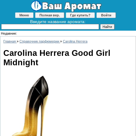
Меню
Полная вер.
Где купить?
Войти
Введите название аромата:
Недавние:
Главная
»
Справочник парфюмерии
»
Carolina Herrera
Carolina Herrera Good Girl
Midnight