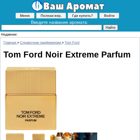
Меню
Полная вер.
Где купить?
Войти
Введите название аромата:
Недавние:
Главная
»
Справочник парфюмерии
»
Tom Ford
Tom Ford Noir Extreme Parfum