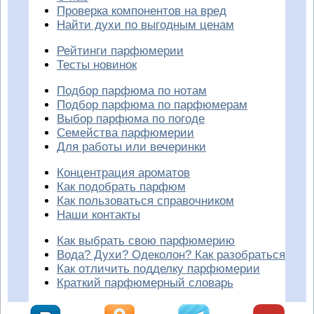
Проверка компонентов на вред
Найти духи по выгодным ценам
Рейтинги парфюмерии
Тесты новинок
Подбор парфюма по нотам
Подбор парфюма по парфюмерам
Выбор парфюма по погоде
Семейства парфюмерии
Для работы или вечеринки
Концентрация ароматов
Как подобрать парфюм
Как пользоваться справочником
Наши контакты
Как выбрать свою парфюмерию
Вода? Духи? Одеколон? Как разобраться
Как отличить подделку парфюмерии
Краткий парфюмерный словарь