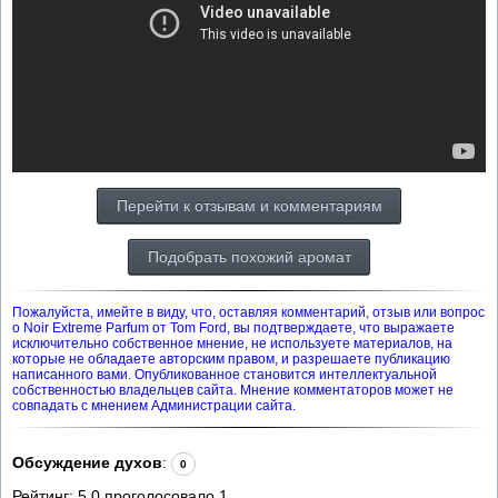
Перейти к отзывам и комментариям
Подобрать похожий аромат
Пожалуйста, имейте в виду, что, оставляя комментарий, отзыв или вопрос
о Noir Extreme Parfum от Tom Ford, вы подтверждаете, что выражаете
исключительно собственное мнение, не используете материалов, на
которые не обладаете авторским правом, и разрешаете публикацию
написанного вами. Опубликованное становится интеллектуальной
собственностью владельцев сайта. Мнение комментаторов может не
совпадать с мнением Администрации сайта.
Обсуждение духов
:
0
Рейтинг:
5.0
проголосовало
1
.