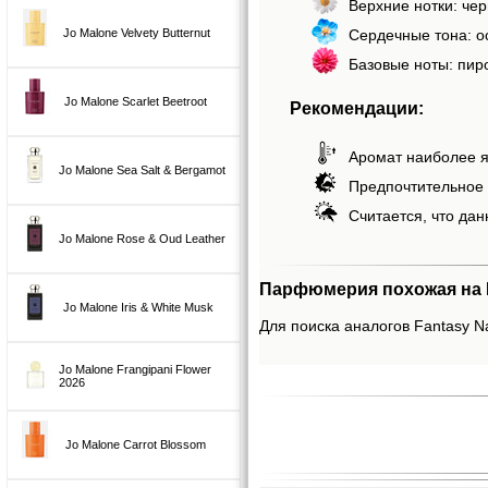
Верхние нотки: че
Сердечные тона: о
Jo Malone Velvety Butternut
Базовые ноты: пиро
Jo Malone Scarlet Beetroot
Рекомендации:
Аромат наиболее я
Jo Malone Sea Salt & Bergamot
Предпочтительное 
Считается, что дан
Jo Malone Rose & Oud Leather
Парфюмерия похожая на F
Jo Malone Iris & White Musk
Для поиска аналогов Fantasy Na
Jo Malone Frangipani Flower
2026
Jo Malone Carrot Blossom