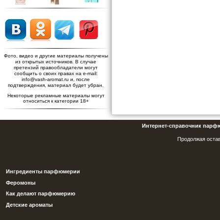
Фото, видео и другие материалы получены
из открытых источников. В случае
претензий правообладатели могут
сообщить о своих правах на e-mail:
info@vash-aromat.ru и, после
подтверждения, материал будет убран.
Некоторые рекламные материалы могут
относиться к категории 18+
Интернет-справочник парф
Продолжая остав
Ингредиенты парфюмерии
Феромоны
Как делают парфюмерию
Детские ароматы