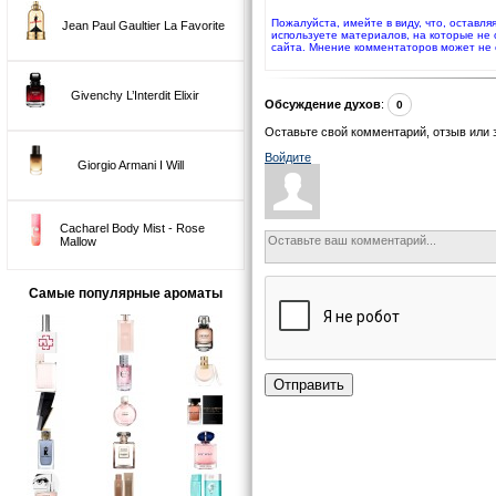
Пожалуйста, имейте в виду, что, оставля
Jean Paul Gaultier La Favorite
используете материалов, на которые не
сайта. Мнение комментаторов может не 
Givenchy L’Interdit Elixir
Обсуждение духов
:
0
Оставьте свой комментарий, отзыв или 
Войдите
Giorgio Armani I Will
Cacharel Body Mist - Rose
Mallow
Самые популярные ароматы
Отправить