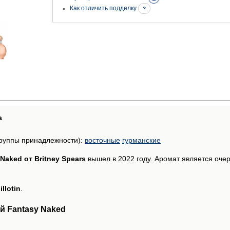
Как отличить подделку
?
а
руппы принадлежности):
восточные
гурманские
Naked от Britney Spears
вышел в 2022 году. Аромат является оч
illotin
.
й Fantasy Naked