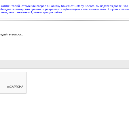
я комментарий, отзыв или вопрос о Fantasy Naked от Britney Spears, вы подтверждаете, ч
 обладаете авторским правом, и разрешаете публикацию написанного вами. Опубликованн
совпадать с мнением Администрации сайта.
задайте вопрос: