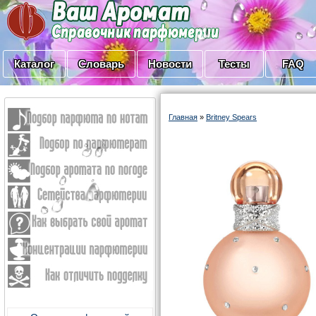
Каталог
Словарь
Новости
Тесты
FAQ
Главная
»
Britney Spears