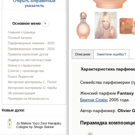
Открыть алфавитный
указатель
Основное меню
?
Главная страница
Полный каталог
Парфюмерные новинки - 2025
Парфюмерные новинки - 2026
Правила нанесения духов
Описание
Заметили ошибку?
Подбор по обстоятельствам
Новое в справочнике
Характеристика парфюм
Снятое с производства
Поиск Яндексом
Семейства парфюмерии (г
Авторские материалы С. Полье
Авторские материалы О. Кирбы
Женский парфюм
Fantasy 
VA-рекомендации
Проверка на безопасность
Бритни Спирс
2005 года.
Автор-парфюмер:
Olivier G
Новые духи:
Пирамидка композици
Jo Malone Yuzu Zest Harajuku
Cologne by Shogo Sekine