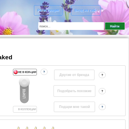
Регистрация
Вход на сайт
aked
?
Другие от бренда
?
?
?