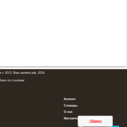
м с 2013. Ваш-аромат.рф, 2026.
бнее по ссылкам:
Каталог
Словарь
О нас
Магазины
^Наверх