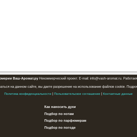
юмерии Ваш-Аромат.ру
Некоммерческий проект. E-mail: info@vash-aromat.ru. Работае
аться на данном сайте, вы даете разрешение на использование файлов cookie. Подро
|
|
Политика конфиденциальности
Пользовательское соглашение
Контактные данные
Как наносить духи
Подбор по нотам
Подбор по парфюмерам
Подбор по погоде