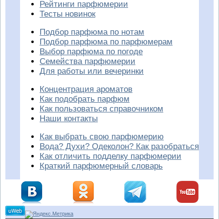
Рейтинги парфюмерии
Тесты новинок
Подбор парфюма по нотам
Подбор парфюма по парфюмерам
Выбор парфюма по погоде
Семейства парфюмерии
Для работы или вечеринки
Концентрация ароматов
Как подобрать парфюм
Как пользоваться справочником
Наши контакты
Как выбрать свою парфюмерию
Вода? Духи? Одеколон? Как разобраться
Как отличить подделку парфюмерии
Краткий парфюмерный словарь