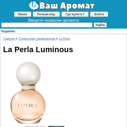
Меню
Полная вер.
Где купить?
Войти
Введите название аромата:
Недавние:
Главная
»
Справочник парфюмерии
»
La Perla
La Perla Luminous