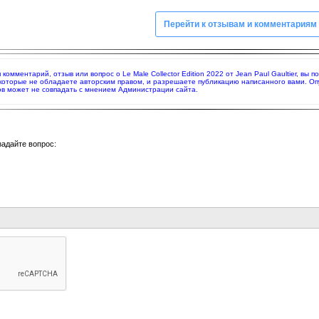
Перейти к отзывам и комментариям
я комментарий, отзыв или вопрос о Le Male Collector Edition 2022 от Jean Paul Gaultier, 
 которые не обладаете авторским правом, и разрешаете публикацию написанного вами. О
в может не совпадать с мнением Администрации сайта.
задайте вопрос: