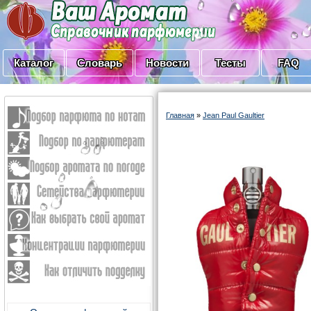
Каталог
Словарь
Новости
Тесты
FAQ
Главная
»
Jean Paul Gaultier