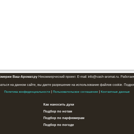
юмерии Ваш-Аромат.ру
Некоммерческий проект. E-mail: info@vash-aromat.ru. Работае
аться на данном сайте, вы даете разрешение на использование файлов cookie. Подро
|
|
Политика конфиденциальности
Пользовательское соглашение
Контактные данные
Как наносить духи
Подбор по нотам
Подбор по парфюмерам
Подбор по погоде