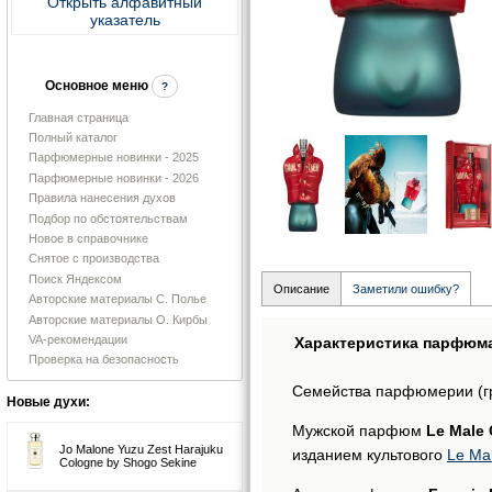
Открыть алфавитный
указатель
Основное меню
?
Главная страница
Полный каталог
Парфюмерные новинки - 2025
Парфюмерные новинки - 2026
Правила нанесения духов
Подбор по обстоятельствам
Новое в справочнике
Снятое с производства
Поиск Яндексом
Описание
Заметили ошибку?
Авторские материалы С. Полье
Авторские материалы О. Кирбы
VA-рекомендации
Характеристика парфюм
Проверка на безопасность
Семейства парфюмерии (г
Новые духи:
Мужской парфюм
Le Male 
Jo Malone Yuzu Zest Harajuku
изданием культового
Le Ma
Cologne by Shogo Sekine