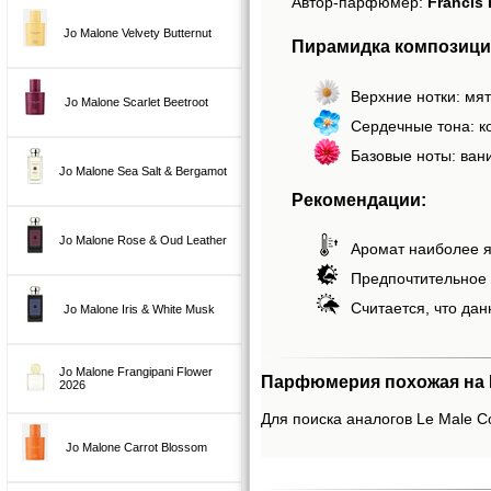
Автор-парфюмер:
Francis 
Jo Malone Velvety Butternut
Пирамидка композиций 
Верхние нотки: мят
Jo Malone Scarlet Beetroot
Сердечные тона: ко
Базовые ноты: вани
Jo Malone Sea Salt & Bergamot
Рекомендации:
Jo Malone Rose & Oud Leather
Аромат наиболее я
Предпочтительное 
Считается, что дан
Jo Malone Iris & White Musk
Jo Malone Frangipani Flower
Парфюмерия похожая на Le 
2026
Для поиска аналогов Le Male Col
Jo Malone Carrot Blossom