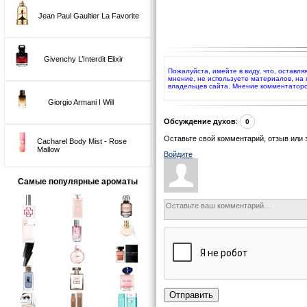
Jean Paul Gaultier La Favorite
Givenchy L’Interdit Elixir
Пожалуйста, имейте в виду, что, оставля
мнение, не используете материалов, на
владельцев сайта. Мнение комментаторо
Giorgio Armani I Will
Обсуждение духов
:
0
Оставьте свой комментарий, отзыв или 
Cacharel Body Mist - Rose
Mallow
Войдите
Самые популярные ароматы
Отправить