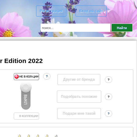
Регистрация
Вход на сайт
r Edition 2022
?
Другие от бренда
?
?
?