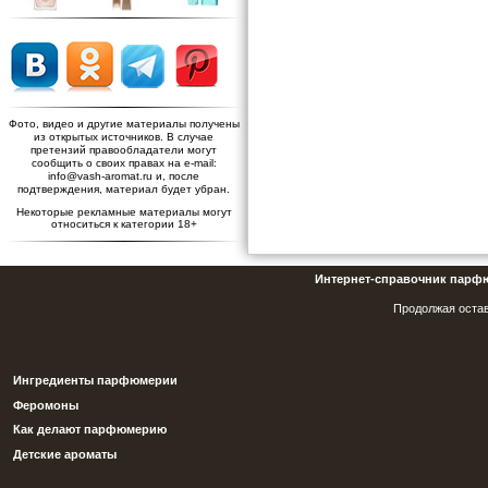
Фото, видео и другие материалы получены
из открытых источников. В случае
претензий правообладатели могут
сообщить о своих правах на e-mail:
info@vash-aromat.ru и, после
подтверждения, материал будет убран.
Некоторые рекламные материалы могут
относиться к категории 18+
Интернет-справочник парф
Продолжая остав
Ингредиенты парфюмерии
Феромоны
Как делают парфюмерию
Детские ароматы