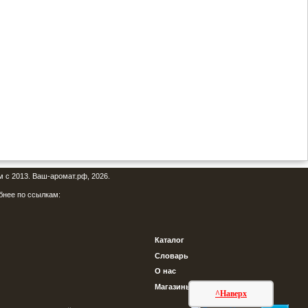
м с 2013. Ваш-аромат.рф, 2026.
бнее по ссылкам:
Каталог
Словарь
О нас
Магазины
^Наверх