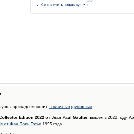
Как отличить подделку
?
а
руппы принадлежности):
восточные
фужерные
Collector Edition 2022 от Jean Paul Gaultier
вышел в 2022 году. А
le от Жан Поль Готье
1995 года. .