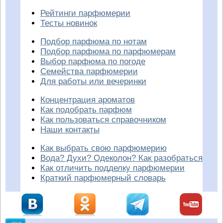
Рейтинги парфюмерии
Тесты новинок
Подбор парфюма по нотам
Подбор парфюма по парфюмерам
Выбор парфюма по погоде
Семейства парфюмерии
Для работы или вечеринки
Концентрация ароматов
Как подобрать парфюм
Как пользоваться справочником
Наши контакты
Как выбрать свою парфюмерию
Вода? Духи? Одеколон? Как разобраться
Как отличить подделку парфюмерии
Краткий парфюмерный словарь