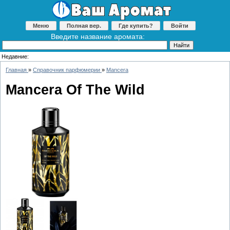
Меню
Полная вер.
Где купить?
Войти
Введите название аромата:
Недавние:
Главная
»
Справочник парфюмерии
»
Mancera
Mancera Of The Wild