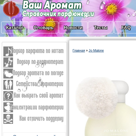
Каталог
Словарь
Новости
Тесты
FAQ
Главная
»
Jo Malone