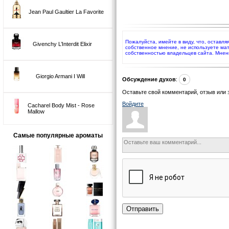
Jean Paul Gaultier La Favorite
Пожалуйста, имейте в виду, что, оставля
Givenchy L’Interdit Elixir
собственное мнение, не используете ма
собственностью владельцев сайта. Мнен
Giorgio Armani I Will
Обсуждение духов
:
0
Оставьте свой комментарий, отзыв или 
Войдите
Cacharel Body Mist - Rose
Mallow
Самые популярные ароматы
Отправить