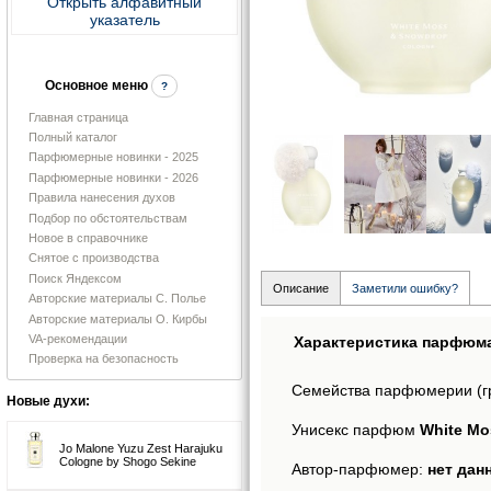
Открыть алфавитный
указатель
Основное меню
?
Главная страница
Полный каталог
Парфюмерные новинки - 2025
Парфюмерные новинки - 2026
Правила нанесения духов
Подбор по обстоятельствам
Новое в справочнике
Снятое с производства
Поиск Яндексом
Описание
Заметили ошибку?
Авторские материалы С. Полье
Авторские материалы О. Кирбы
VA-рекомендации
Характеристика парфюм
Проверка на безопасность
Семейства парфюмерии (г
Новые духи:
Унисекс парфюм
White Mo
Jo Malone Yuzu Zest Harajuku
Cologne by Shogo Sekine
Автор-парфюмер:
нет дан