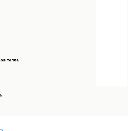
сов тепла
e