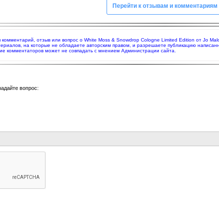
Перейти к отзывам и комментариям
я комментарий, отзыв или вопрос о White Moss & Snowdrop Cologne Limited Edition от Jo M
териалов, на которые не обладаете авторским правом, и разрешаете публикацию написан
ие комментаторов может не совпадать с мнением Администрации сайта.
задайте вопрос: