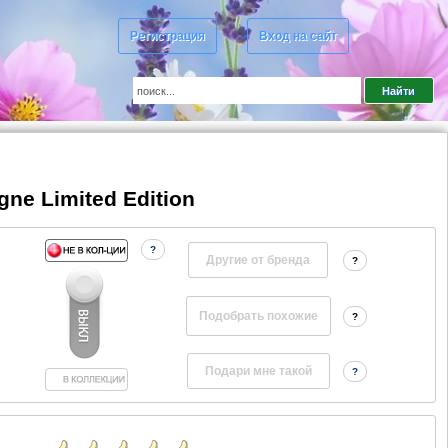
Регистрация
Вход на сайт
ne Limited Edition
?
Другие от бренда
?
?
?