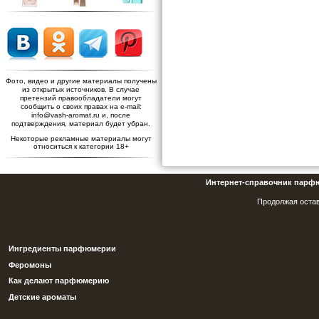
Фото, видео и другие материалы получены
из открытых источников. В случае
претензий правообладатели могут
сообщить о своих правах на e-mail:
info@vash-aromat.ru и, после
подтверждения, материал будет убран.
Некоторые рекламные материалы могут
относиться к категории 18+
Интернет-справочник парф
Продолжая остав
Ингредиенты парфюмерии
Феромоны
Как делают парфюмерию
Детские ароматы