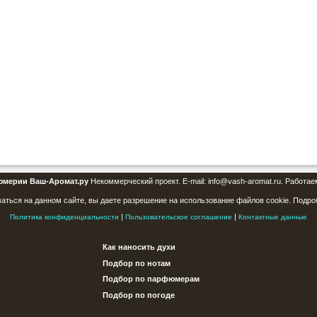
юмерии Ваш-Аромат.ру
Некоммерческий проект. E-mail: info@vash-aromat.ru. Работае
аться на данном сайте, вы даете разрешение на использование файлов cookie. Подро
|
|
Политика конфиденциальности
Пользовательское соглашение
Контактные данные
Как наносить духи
Подбор по нотам
Подбор по парфюмерам
Подбор по погоде