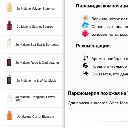
Пирамидка композиций 
Jo Malone Velvety Butternut
Верхние нотки: пет
Сердечные тона: н
Jo Malone Scarlet Beetroot
Базовые ноты: мох,
Jo Malone Sea Salt & Bergamot
Рекомендации:
Аромат наиболее я
Jo Malone Rose & Oud Leather
Предпочтительное 
Считается, что дан
Jo Malone Iris & White Musk
Парфюмерия похожая на Wh
Jo Malone Frangipani Flower
2026
Для поиска аналогов White Moss
Jo Malone Carrot Blossom