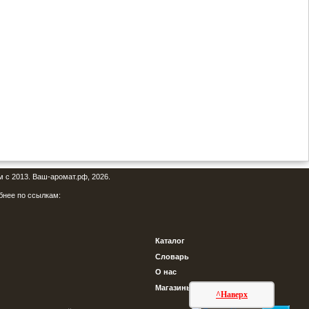
м с 2013. Ваш-аромат.рф, 2026.
бнее по ссылкам:
Каталог
Словарь
О нас
Магазины
^Наверх