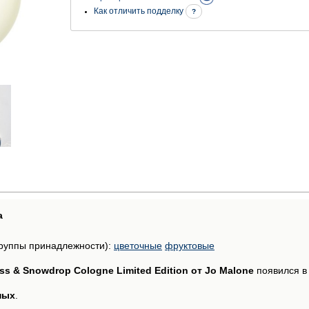
Как отличить подделку
?
а
руппы принадлежности):
цветочные
фруктовые
ss & Snowdrop Cologne Limited Edition от Jo Malone
появился в 
ных
.