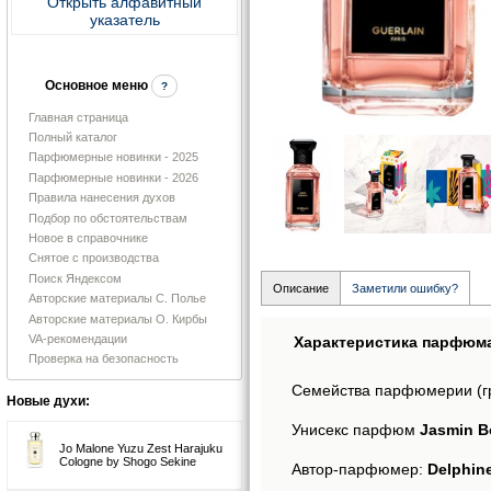
Открыть алфавитный
указатель
Основное меню
?
Главная страница
Полный каталог
Парфюмерные новинки - 2025
Парфюмерные новинки - 2026
Правила нанесения духов
Подбор по обстоятельствам
Новое в справочнике
Снятое с производства
Поиск Яндексом
Описание
Заметили ошибку?
Авторские материалы С. Полье
Авторские материалы О. Кирбы
VA-рекомендации
Характеристика парфюм
Проверка на безопасность
Семейства парфюмерии (г
Новые духи:
Унисекс парфюм
Jasmin B
Jo Malone Yuzu Zest Harajuku
Cologne by Shogo Sekine
Автор-парфюмер:
Delphine