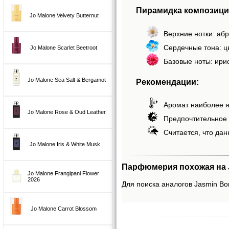
Пирамидка композици
Jo Malone Velvety Butternut
Верхние нотки: абр
Сердечные тона: ц
Jo Malone Scarlet Beetroot
Базовые ноты: ири
Jo Malone Sea Salt & Bergamot
Рекомендации:
Аромат наиболее я
Jo Malone Rose & Oud Leather
Предпочтительное 
Считается, что дан
Jo Malone Iris & White Musk
Парфюмерия похожая на J
Jo Malone Frangipani Flower
2026
Для поиска аналогов Jasmin Bon
Jo Malone Carrot Blossom