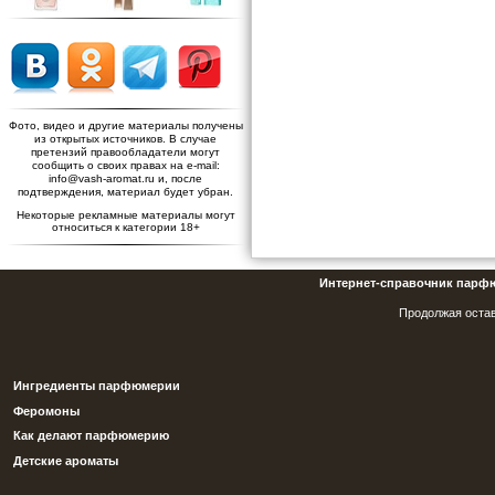
Фото, видео и другие материалы получены
из открытых источников. В случае
претензий правообладатели могут
сообщить о своих правах на e-mail:
info@vash-aromat.ru и, после
подтверждения, материал будет убран.
Некоторые рекламные материалы могут
относиться к категории 18+
Интернет-справочник парф
Продолжая остав
Ингредиенты парфюмерии
Феромоны
Как делают парфюмерию
Детские ароматы