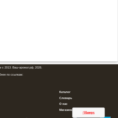
м с 2013. Ваш-аромат.рф, 2026.
бнее по ссылкам:
Каталог
Словарь
О нас
Магазины
^Наверх