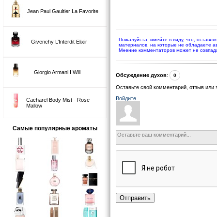
Jean Paul Gaultier La Favorite
Пожалуйста, имейте в виду, что, оставл
Givenchy L’Interdit Elixir
материалов, на которые не обладаете а
Мнение комментаторов может не совпад
Giorgio Armani I Will
Обсуждение духов
:
0
Оставьте свой комментарий, отзыв или 
Войдите
Cacharel Body Mist - Rose
Mallow
Самые популярные ароматы
Отправить