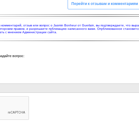
Перейти к отзывам и комментариям
яя комментарий, отзыв или вопрос о Jasmin Bonheur от Guerlain, вы подтверждаете, что в
вторским правом, и разрешаете публикацию написанного вами. Опубликованное становитс
ать с мнением Администрации сайта.
задайте вопрос: