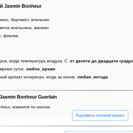
й Jasmin Bonheur
икос, бергамот, апельсин.
веток апельсина, жасмин.
с, фиалка.
рок, когда температура воздуха, С:
от десяти до двадцати граду
время суток:
любое_время
ный аромат интересен, когда за окном:
любая_погода
asmin Bonheur Guerlain
heur, кликните по кнопке:
Подобрать похожий аромат