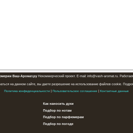
юмерии Ваш-Аромат.ру
Некоммерческий проект. E-mail: info@vash-aromat.ru. Работае
аться на данном сайте, вы даете разрешение на использование файлов cookie. Подро
|
|
Политика конфиденциальности
Пользовательское соглашение
Контактные данные
Как наносить духи
Подбор по нотам
Подбор по парфюмерам
Подбор по погоде