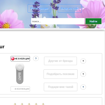
Регистрация
Вход на сайт
ur
?
Другие от бренда
?
?
?