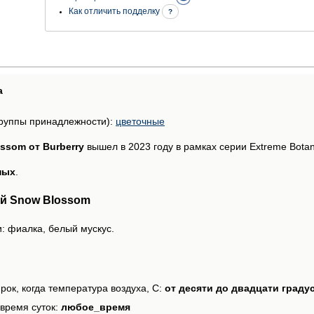
Как отличить подделку
?
а
руппы принадлежности):
цветочные
ssom от Burberry
вышел в 2023 году в рамках серии Extreme Botanic
ных
.
й Snow Blossom
: фиалка, белый мускус.
рок, когда температура воздуха, С:
от десяти до двадцати граду
время суток:
любое_время