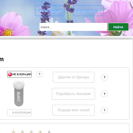
Регистрация
Вход на сайт
om
?
Другие от бренда
?
?
?