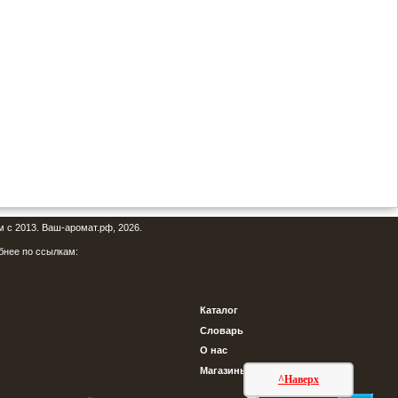
м с 2013. Ваш-аромат.рф, 2026.
бнее по ссылкам:
Каталог
Словарь
О нас
Магазины
^Наверх