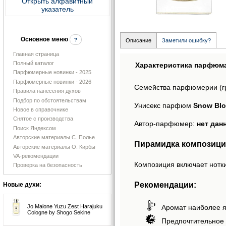
Открыть алфавитный
указатель
Основное меню
?
Описание
Заметили ошибку?
Главная страница
Полный каталог
Характеристика парфюм
Парфюмерные новинки - 2025
Парфюмерные новинки - 2026
Семейства парфюмерии (г
Правила нанесения духов
Подбор по обстоятельствам
Унисекс парфюм
Snow Blo
Новое в справочнике
Снятое с производства
Автор-парфюмер:
нет дан
Поиск Яндексом
Авторские материалы С. Полье
Пирамидка композици
Авторские материалы О. Кирбы
VA-рекомендации
Композиция включает нотки
Проверка на безопасность
Рекомендации:
Новые духи:
Jo Malone Yuzu Zest Harajuku
Аромат наиболее я
Cologne by Shogo Sekine
Предпочтительное 