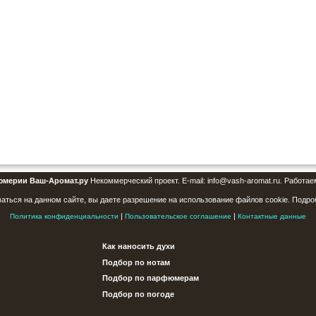
юмерии Ваш-Аромат.ру
Некоммерческий проект. E-mail: info@vash-aromat.ru. Работае
аться на данном сайте, вы даете разрешение на использование файлов cookie. Подро
|
|
Политика конфиденциальности
Пользовательское соглашение
Контактные данные
Как наносить духи
Подбор по нотам
Подбор по парфюмерам
Подбор по погоде