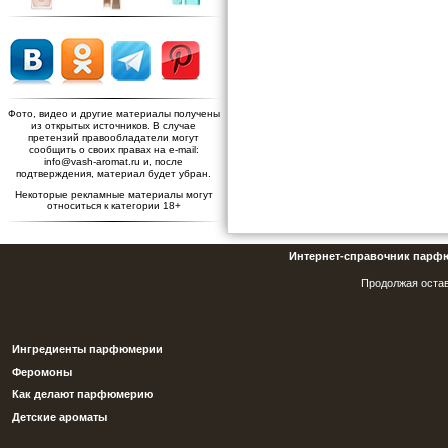
Фото, видео и другие материалы получены
из открытых источников. В случае
претензий правообладатели могут
сообщить о своих правах на e-mail:
info@vash-aromat.ru и, после
подтверждения, материал будет убран.
Некоторые рекламные материалы могут
относиться к категории 18+
Интернет-справочник парф
Продолжая остав
Ингредиенты парфюмерии
Феромоны
Как делают парфюмерию
Детские ароматы