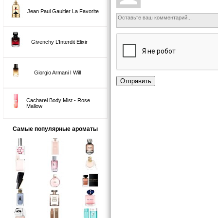
Jean Paul Gaultier La Favorite
Givenchy L’Interdit Elixir
Giorgio Armani I Will
Отправить
Cacharel Body Mist - Rose
Mallow
Самые популярные ароматы