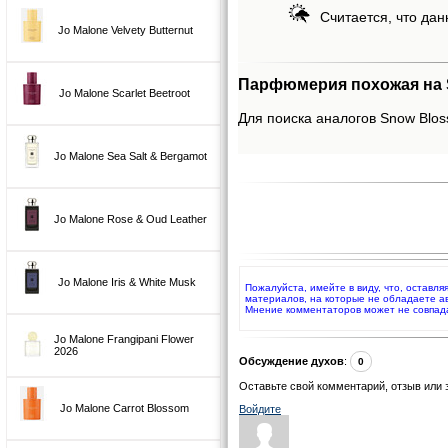
Считается, что дан
Jo Malone Velvety Butternut
Парфюмерия похожая на 
Jo Malone Scarlet Beetroot
Для поиска аналогов Snow Blos
Jo Malone Sea Salt & Bergamot
Jo Malone Rose & Oud Leather
Jo Malone Iris & White Musk
Пожалуйста, имейте в виду, что, оставл
материалов, на которые не обладаете а
Мнение комментаторов может не совпад
Jo Malone Frangipani Flower
2026
Обсуждение духов
:
0
Оставьте свой комментарий, отзыв или 
Jo Malone Carrot Blossom
Войдите