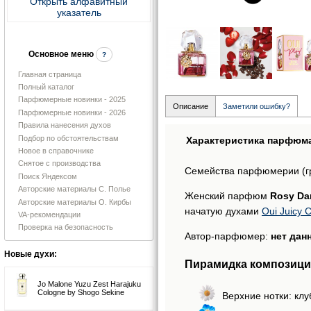
Открыть алфавитный
указатель
Основное меню
?
Главная страница
Полный каталог
Парфюмерные новинки - 2025
Описание
Заметили ошибку?
Парфюмерные новинки - 2026
Правила нанесения духов
Подбор по обстоятельствам
Характеристика парфюм
Новое в справочнике
Снятое с производства
Семейства парфюмерии (г
Поиск Яндексом
Авторские материалы С. Полье
Женский парфюм
Rosy Dar
Авторские материалы О. Кирбы
начатую духами
Oui Juicy 
VA-рекомендации
Проверка на безопасность
Автор-парфюмер:
нет дан
Новые духи:
Пирамидка композиций
Jo Malone Yuzu Zest Harajuku
Cologne by Shogo Sekine
Верхние нотки: клу