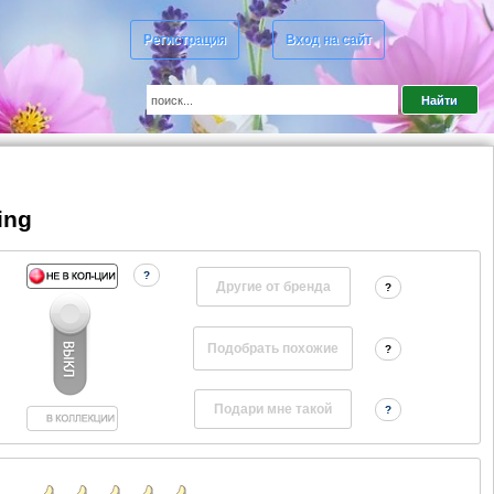
Регистрация
Вход на сайт
ing
?
Другие от бренда
?
?
?