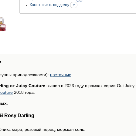
Как отличить подделку
?
а
руппы принадлежности):
цветочные
ling от Juicy Couture
вышел в 2023 году в рамках серии Oui Juicy
Couture
2018 года.
ных
.
 Rosy Darling
бника мара, розовый перец, морская соль.