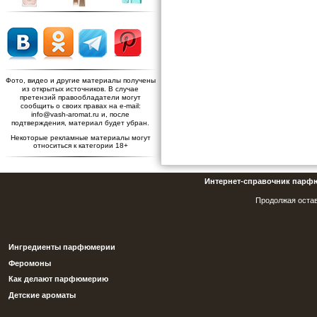
Фото, видео и другие материалы получены
из открытых источников. В случае
претензий правообладатели могут
сообщить о своих правах на e-mail:
info@vash-aromat.ru и, после
подтверждения, материал будет убран.
Некоторые рекламные материалы могут
относиться к категории 18+
Интернет-справочник парф
Продолжая остав
Ингредиенты парфюмерии
Феромоны
Как делают парфюмерию
Детские ароматы