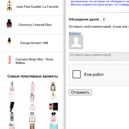
материалов, на которые не обладаете а
Мнение комментаторов может не совпад
Jean Paul Gaultier La Favorite
Обсуждение духов
:
0
Givenchy L’Interdit Elixir
Оставьте свой комментарий, отзыв или 
Войдите
Giorgio Armani I Will
Cacharel Body Mist - Rose
Mallow
Самые популярные ароматы
Отправить