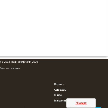
м с 2013. Ваш-аромат.рф, 2026.
бнее по ссылкам:
Каталог
Словарь
О нас
Магазины
^Наверх