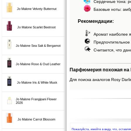
Сердечные тона: р
Базовые ноты: амб
Jo Malone Velvety Butternut
Рекомендации:
Jo Malone Scarlet Beetroot
Аромат наиболее я
Предпочтительное 
Jo Malone Sea Salt & Bergamot
Считается, что дан
Jo Malone Rose & Oud Leather
Парфюмерия похожая на Ro
Для поиска аналогов Rosy Darli
Jo Malone Iris & White Musk
Jo Malone Frangipani Flower
2026
Jo Malone Carrot Blossom
Пожалуйста, имейте в виду, что, оставля