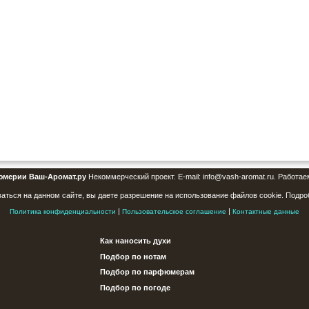
юмерии Ваш-Аромат.ру
Некоммерческий проект. E-mail: info@vash-aromat.ru. Работае
аться на данном сайте, вы даете разрешение на использование файлов cookie. Подро
|
|
Политика конфиденциальности
Пользовательское соглашение
Контактные данные
Как наносить духи
Подбор по нотам
Подбор по парфюмерам
Подбор по погоде