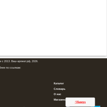
м с 2013. Ваш-аромат.рф, 2026.
бнее по ссылкам:
Каталог
Словарь
О нас
Магазины
^Наверх