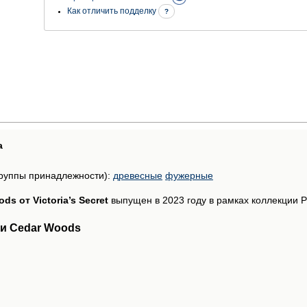
Как отличить подделку
?
а
руппы принадлежности):
древесные
фужерные
ds от Victoria’s Secret
выпущен в 2023 году в рамках коллекции P
и Cedar Woods