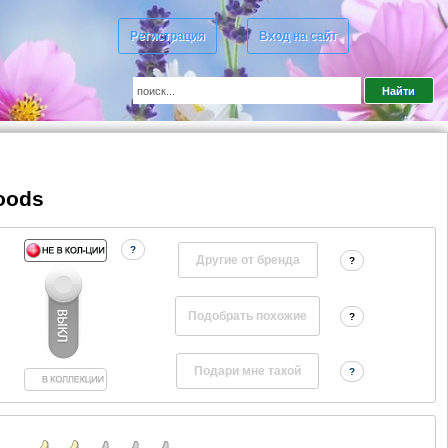
Регистрация
Вход на сайт
Woods
?
Другие от бренда
?
?
?