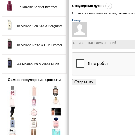
Обсуждение духов
:
0
Jo Malone Scarlet Beetroot
Оставьте свой комментарий, отзыв или 
Войдите
Jo Malone Sea Salt & Bergamot
Jo Malone Rose & Oud Leather
Jo Malone Iris & White Musk
Самые популярные ароматы
Отправить