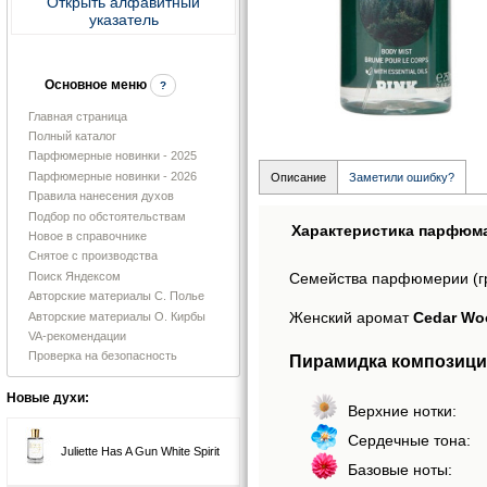
Открыть алфавитный
указатель
Основное меню
?
Главная страница
Полный каталог
Парфюмерные новинки - 2025
Парфюмерные новинки - 2026
Описание
Заметили ошибку?
Правила нанесения духов
Подбор по обстоятельствам
Характеристика парфюм
Новое в справочнике
Снятое с производства
Поиск Яндексом
Семейства парфюмерии (г
Авторские материалы С. Полье
Женский аромат
Cedar Woo
Авторские материалы О. Кирбы
VA-рекомендации
Проверка на безопасность
Пирамидка композици
Новые духи:
Верхние нотки:
Сердечные тона:
Juliette Has A Gun White Spirit
Базовые ноты: