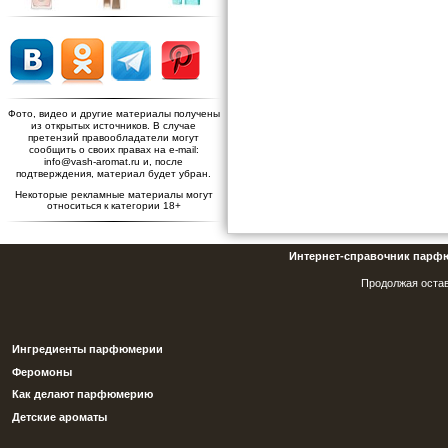
Фото, видео и другие материалы получены
из открытых источников. В случае
претензий правообладатели могут
сообщить о своих правах на e-mail:
info@vash-aromat.ru и, после
подтверждения, материал будет убран.
Некоторые рекламные материалы могут
относиться к категории 18+
Интернет-справочник парф
Продолжая остав
Ингредиенты парфюмерии
Феромоны
Как делают парфюмерию
Детские ароматы