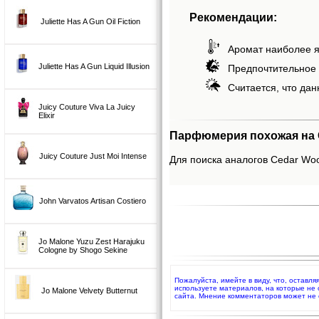
Рекомендации:
Juliette Has A Gun Oil Fiction
Аромат наиболее я
Juliette Has A Gun Liquid Illusion
Предпочтительное 
Считается, что дан
Juicy Couture Viva La Juicy
Elixir
Парфюмерия похожая на Ce
Juicy Couture Just Moi Intense
Для поиска аналогов Cedar Woo
John Varvatos Artisan Costiero
Jo Malone Yuzu Zest Harajuku
Cologne by Shogo Sekine
Пожалуйста, имейте в виду, что, оставля
используете материалов, на которые не
Jo Malone Velvety Butternut
сайта. Мнение комментаторов может не 