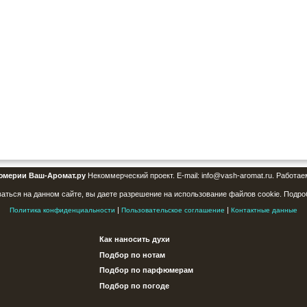
юмерии Ваш-Аромат.ру
Некоммерческий проект. E-mail: info@vash-aromat.ru. Работае
аться на данном сайте, вы даете разрешение на использование файлов cookie. Подро
|
|
Политика конфиденциальности
Пользовательское соглашение
Контактные данные
Как наносить духи
Подбор по нотам
Подбор по парфюмерам
Подбор по погоде