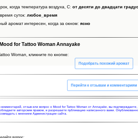
рок, когда температура воздуха, С:
от десяти до двадцати граду
время суток:
любое_время
ный аромат интересен, когда за окном:
ясно
ood for Tattoo Woman Annayake
attoo Woman, кликните по кнопке:
Подобрать похожий аромат
Перейти к отзывам и комментариям
яя комментарий, отзыв или вопрос о Mood for Tattoo Woman от Annayake, вы подтверждает
 обладаете авторским правом, и разрешаете публикацию написанного вами. Опубликованн
совпадать с мнением Администрации сайта.
задайте вопрос: