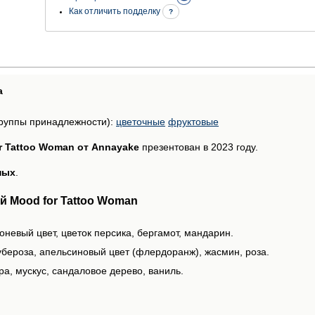
Как отличить подделку
?
а
руппы принадлежности):
цветочные
фруктовые
r Tattoo Woman от Annayake
презентован в 2023 году.
ных
.
 Mood for Tattoo Woman
оневый цвет, цветок персика, бергамот, мандарин.
убероза, апельсиновый цвет (флердоранж), жасмин, роза.
а, мускус, сандаловое дерево, ваниль.