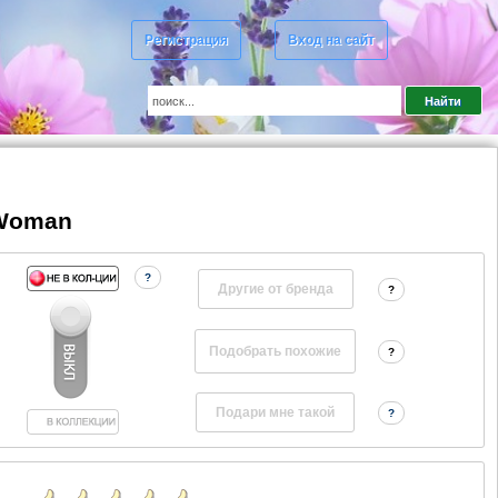
Регистрация
Вход на сайт
 Woman
?
Другие от бренда
?
?
?