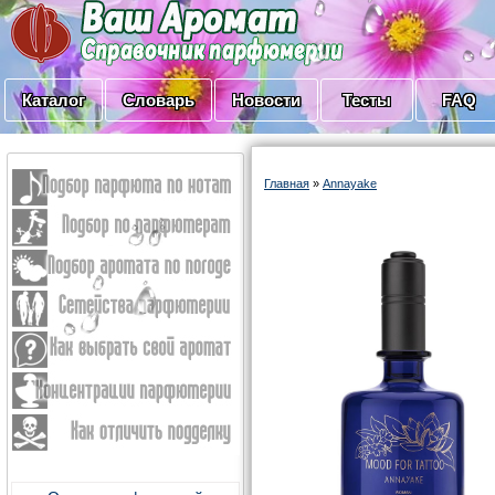
Каталог
Словарь
Новости
Тесты
FAQ
Главная
»
Annayake