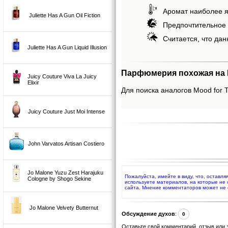
Аромат наиболее я
Juliette Has A Gun Oil Fiction
Предпочтительное 
Считается, что дан
Juliette Has A Gun Liquid Illusion
Парфюмерия похожая на M
Juicy Couture Viva La Juicy
Elixir
Для поиска аналогов Mood for T
Juicy Couture Just Moi Intense
John Varvatos Artisan Costiero
Jo Malone Yuzu Zest Harajuku
Пожалуйста, имейте в виду, что, оставл
Cologne by Shogo Sekine
используете материалов, на которые не
сайта. Мнение комментаторов может не 
Jo Malone Velvety Butternut
Обсуждение духов
:
0
Оставьте свой комментарий, отзыв или 