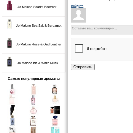
Войдите
Jo Malone Scarlet Beetroot
Jo Malone Sea Salt & Bergamot
Jo Malone Rose & Oud Leather
Jo Malone Iris & White Musk
Отправить
Самые популярные ароматы