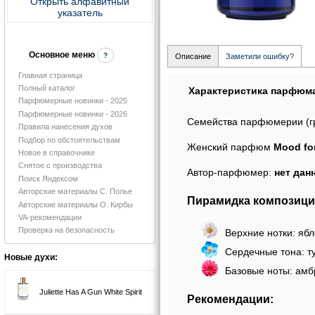
Открыть алфавитный
указатель
Основное меню
?
Описание
Заметили ошибку?
Главная страница
Полный каталог
Характеристика парфюм
Парфюмерные новинки - 2025
Парфюмерные новинки - 2026
Семейства парфюмерии (г
Правила нанесения духов
Подбор по обстоятельствам
Женский парфюм
Mood fo
Новое в справочнике
Снятое с производства
Автор-парфюмер:
нет дан
Поиск Яндексом
Авторские материалы С. Полье
Пирамидка композиций
Авторские материалы О. Кирбы
VA-рекомендации
Проверка на безопасность
Верхние нотки: ябл
Сердечные тона: т
Новые духи:
Базовые ноты: амбр
Juliette Has A Gun White Spirit
Рекомендации: