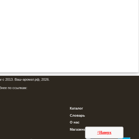
м с 2013. Ваш-аромат.рф, 2026.
бнее по ссылкам:
Каталог
Словарь
О нас
Магазины
^Наверх