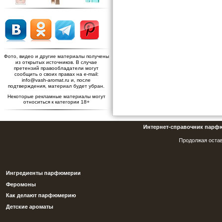
Фото, видео и другие материалы получены
из открытых источников. В случае
претензий правообладатели могут
сообщить о своих правах на e-mail:
info@vash-aromat.ru и, после
подтверждения, материал будет убран.
Некоторые рекламные материалы могут
относиться к категории 18+
Интернет-справочник парф
Продолжая остав
Ингредиенты парфюмерии
Феромоны
Как делают парфюмерию
Детские ароматы