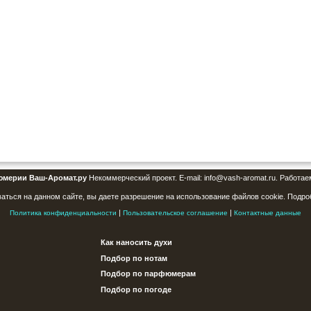
юмерии Ваш-Аромат.ру
Некоммерческий проект. E-mail: info@vash-aromat.ru. Работае
аться на данном сайте, вы даете разрешение на использование файлов cookie. Подро
|
|
Политика конфиденциальности
Пользовательское соглашение
Контактные данные
Как наносить духи
Подбор по нотам
Подбор по парфюмерам
Подбор по погоде