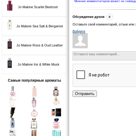
Мнение комментаторов может не совпад
Jo Malone Scarlet Beetroot
Обсуждение духов
:
0
Оставьте свой комментарий, отзыв или 
Jo Malone Sea Salt & Bergamot
Войдите
Jo Malone Rose & Oud Leather
Jo Malone Iris & White Musk
Самые популярные ароматы
Отправить