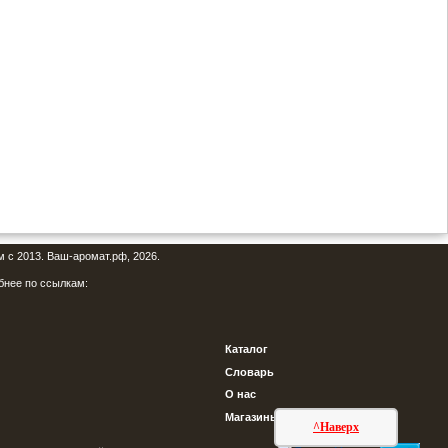
м с 2013. Ваш-аромат.рф, 2026.
бнее по ссылкам:
Каталог
Словарь
О нас
Магазины
^Наверх