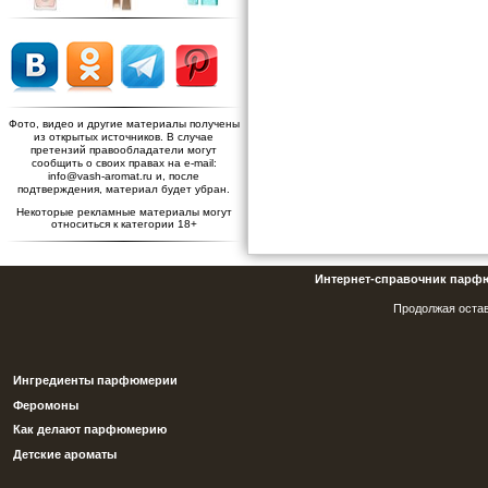
Фото, видео и другие материалы получены
из открытых источников. В случае
претензий правообладатели могут
сообщить о своих правах на e-mail:
info@vash-aromat.ru и, после
подтверждения, материал будет убран.
Некоторые рекламные материалы могут
относиться к категории 18+
Интернет-справочник парф
Продолжая остав
Ингредиенты парфюмерии
Феромоны
Как делают парфюмерию
Детские ароматы