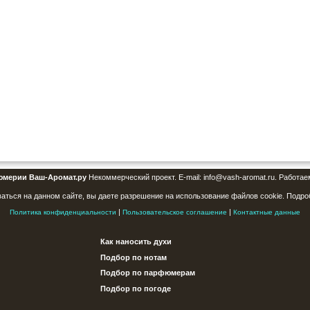
юмерии Ваш-Аромат.ру
Некоммерческий проект. E-mail: info@vash-aromat.ru. Работае
аться на данном сайте, вы даете разрешение на использование файлов cookie. Подро
|
|
Политика конфиденциальности
Пользовательское соглашение
Контактные данные
Как наносить духи
Подбор по нотам
Подбор по парфюмерам
Подбор по погоде