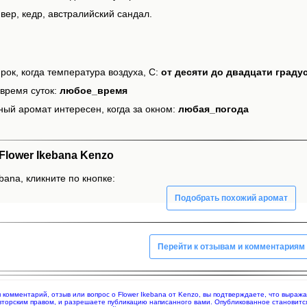
вер, кедр, австралийский сандал.
рок, когда температура воздуха, С:
от десяти до двадцати граду
время суток:
любое_время
ный аромат интересен, когда за окном:
любая_погода
lower Ikebana Kenzo
bana, кликните по кнопке:
Подобрать похожий аромат
Перейти к отзывам и комментариям
яя комментарий, отзыв или вопрос о Flower Ikebana от Kenzo, вы подтверждаете, что выра
вторским правом, и разрешаете публикацию написанного вами. Опубликованное становитс