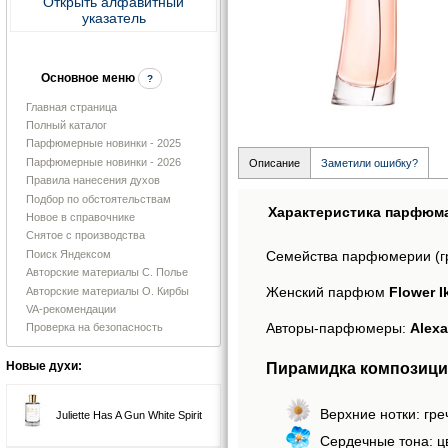
Открыть алфавитный
указатель
Основное меню
?
Главная страница
Полный каталог
Парфюмерные новинки - 2025
Парфюмерные новинки - 2026
Описание
Заметили ошибку?
Правила нанесения духов
Подбор по обстоятельствам
Характеристика парфюм
Новое в справочнике
Снятое с производства
Поиск Яндексом
Семейства парфюмерии (г
Авторские материалы С. Полье
Женский парфюм
Flower 
Авторские материалы О. Кирбы
VA-рекомендации
Авторы-парфюмеры:
Alexa
Проверка на безопасность
Пирамидка композиций
Новые духи:
Верхние нотки: гре
Juliette Has A Gun White Spirit
Сердечные тона: ц