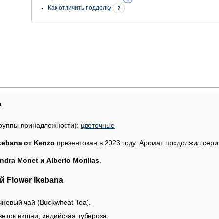
Как отличить подделку
?
а
руппы принадлежности):
цветочные
Ikebana от Kenzo
презентован в 2023 году. Аромат продолжил сер
ndra Monet и Alberto Morillas
.
 Flower Ikebana
чневый чай (Buckwheat Tea).
веток вишни, индийская тубероза.