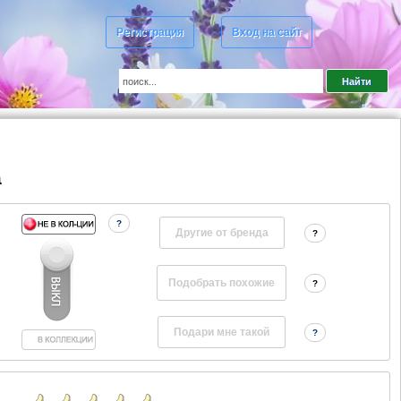
Регистрация
Вход на сайт
a
?
Другие от бренда
?
?
?