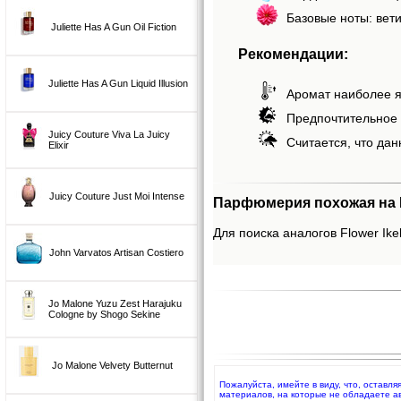
Базовые ноты: вети
Juliette Has A Gun Oil Fiction
Рекомендации:
Juliette Has A Gun Liquid Illusion
Аромат наиболее я
Предпочтительное 
Juicy Couture Viva La Juicy
Считается, что дан
Elixir
Juicy Couture Just Moi Intense
Парфюмерия похожая на F
Для поиска аналогов Flower Ike
John Varvatos Artisan Costiero
Jo Malone Yuzu Zest Harajuku
Cologne by Shogo Sekine
Jo Malone Velvety Butternut
Пожалуйста, имейте в виду, что, оставл
материалов, на которые не обладаете а