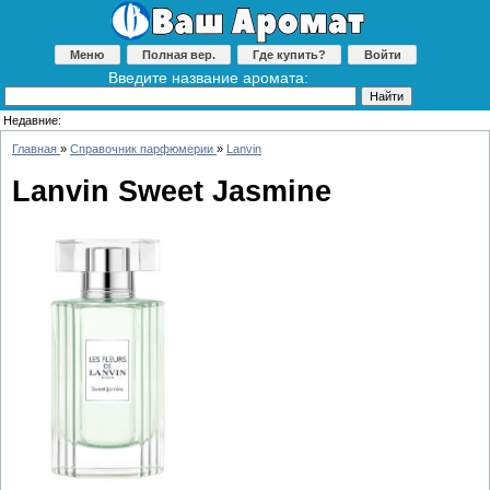
Меню
Полная вер.
Где купить?
Войти
Введите название аромата:
Недавние:
Главная
»
Справочник парфюмерии
»
Lanvin
Lanvin Sweet Jasmine