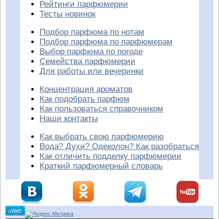
Рейтинги парфюмерии
Тесты новинок
Подбор парфюма по нотам
Подбор парфюма по парфюмерам
Выбор парфюма по погоде
Семейства парфюмерии
Для работы или вечеринки
Концентрация ароматов
Как подобрать парфюм
Как пользоваться справочником
Наши контакты
Как выбрать свою парфюмерию
Вода? Духи? Одеколон? Как разобраться
Как отличить подделку парфюмерии
Краткий парфюмерный словарь