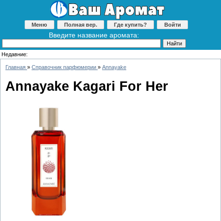
Меню
Полная вер.
Где купить?
Войти
Введите название аромата:
Недавние:
Главная
»
Справочник парфюмерии
»
Annayake
Annayake Kagari For Her