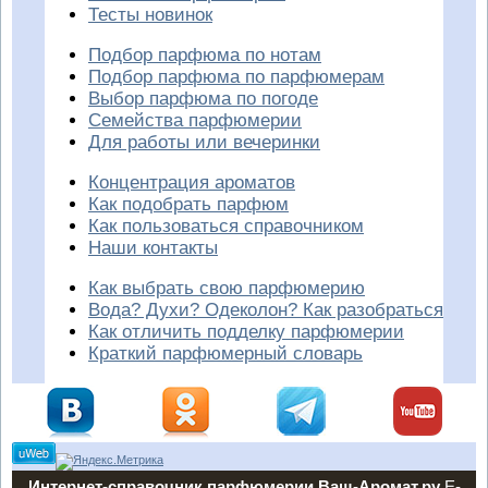
Тесты новинок
Подбор парфюма по нотам
Подбор парфюма по парфюмерам
Выбор парфюма по погоде
Семейства парфюмерии
Для работы или вечеринки
Концентрация ароматов
Как подобрать парфюм
Как пользоваться справочником
Наши контакты
Как выбрать свою парфюмерию
Вода? Духи? Одеколон? Как разобраться
Как отличить подделку парфюмерии
Краткий парфюмерный словарь
Интернет-справочник парфюмерии Ваш-Аромат.ру
E-