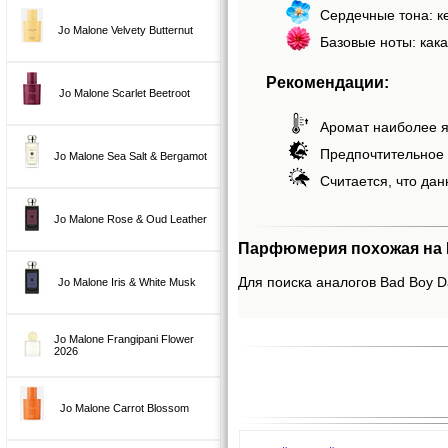
Сердечные тона: к
Jo Malone Velvety Butternut
Базовые ноты: кака
Рекомендации:
Jo Malone Scarlet Beetroot
Аромат наиболее я
Предпочтительное 
Jo Malone Sea Salt & Bergamot
Считается, что дан
Jo Malone Rose & Oud Leather
Парфюмерия похожая на Ba
Для поиска аналогов Bad Boy Da
Jo Malone Iris & White Musk
Jo Malone Frangipani Flower
2026
Jo Malone Carrot Blossom