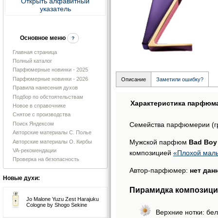
Открыть алфавитный
указатель
Основное меню
?
Главная страница
Полный каталог
Парфюмерные новинки - 2025
Парфюмерные новинки - 2026
Описание
Заметили ошибку?
Правила нанесения духов
Подбор по обстоятельствам
Характеристика парфюм
Новое в справочнике
Снятое с производства
Поиск Яндексом
Семейства парфюмерии (г
Авторские материалы С. Полье
Мужской парфюм
Bad Boy 
Авторские материалы О. Кирбы
VA-рекомендации
композицией
«Плохой маль
Проверка на безопасность
Автор-парфюмер:
нет дан
Новые духи:
Пирамидка композиций
Jo Malone Yuzu Zest Harajuku
Cologne by Shogo Sekine
Верхние нотки: бел