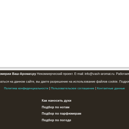
юмерии Ваш-Аромат.ру
Некоммерческий проект. E-mail: info@vash-aromat.ru. Работае
аться на данном сайте, вы даете разрешение на использование файлов cookie. Подро
|
|
Политика конфиденциальности
Пользовательское соглашение
Контактные данные
Как наносить духи
Подбор по нотам
Подбор по парфюмерам
Подбор по погоде