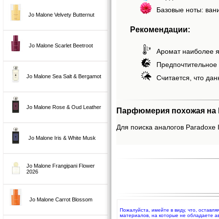
Базовые ноты: ван
Jo Malone Velvety Butternut
Рекомендации:
Jo Malone Scarlet Beetroot
Аромат наиболее я
Предпочтительное 
Jo Malone Sea Salt & Bergamot
Считается, что дан
Jo Malone Rose & Oud Leather
Парфюмерия похожая на P
Для поиска аналогов Paradoxe I
Jo Malone Iris & White Musk
Jo Malone Frangipani Flower
2026
Jo Malone Carrot Blossom
Пожалуйста, имейте в виду, что, оставл
материалов, на которые не обладаете а