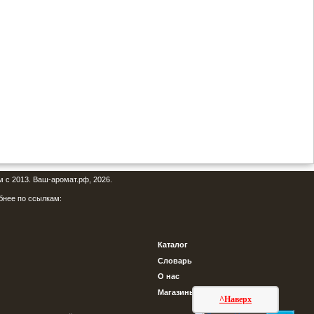
м с 2013. Ваш-аромат.рф, 2026.
бнее по ссылкам:
Каталог
Словарь
О нас
Магазины
^Наверх