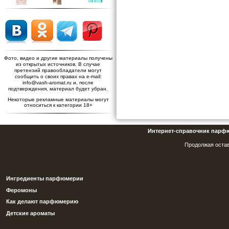
Фото, видео и другие материалы получены
из открытых источников. В случае
претензий правообладатели могут
сообщить о своих правах на e-mail:
info@vash-aromat.ru и, после
подтверждения, материал будет убран.
Некоторые рекламные материалы могут
относиться к категории 18+
Интернет-справочник парф
Продолжая остав
Ингредиенты парфюмерии
Феромоны
Как делают парфюмерию
Детские ароматы