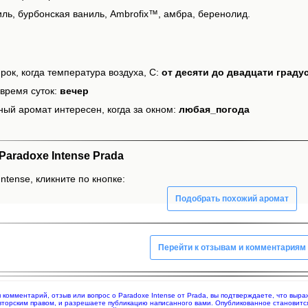
иль, бурбонская ваниль, Ambrofix™, амбра, беренолид.
рок, когда температура воздуха, С:
от десяти до двадцати граду
время суток:
вечер
ный аромат интересен, когда за окном:
любая_погода
aradoxe Intense Prada
ntense, кликните по кнопке:
Подобрать похожий аромат
Перейти к отзывам и комментариям
яя комментарий, отзыв или вопрос о Paradoxe Intense от Prada, вы подтверждаете, что вы
вторским правом, и разрешаете публикацию написанного вами. Опубликованное становитс