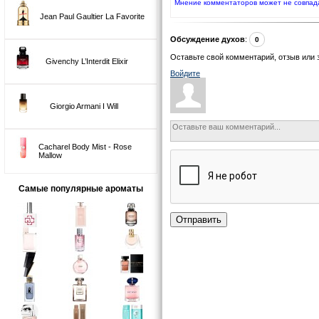
Мнение комментаторов может не совпад
Jean Paul Gaultier La Favorite
Обсуждение духов
:
0
Оставьте свой комментарий, отзыв или 
Givenchy L’Interdit Elixir
Войдите
Giorgio Armani I Will
Cacharel Body Mist - Rose
Mallow
Самые популярные ароматы
Отправить