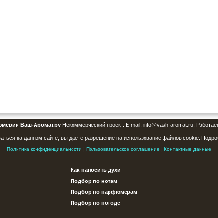
юмерии Ваш-Аромат.ру
Некоммерческий проект. E-mail: info@vash-aromat.ru. Работае
аться на данном сайте, вы даете разрешение на использование файлов cookie. Подро
|
|
Политика конфиденциальности
Пользовательское соглашение
Контактные данные
Как наносить духи
Подбор по нотам
Подбор по парфюмерам
Подбор по погоде