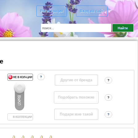
Регистрация
Вход на сайт
e
?
Другие от бренда
?
?
?