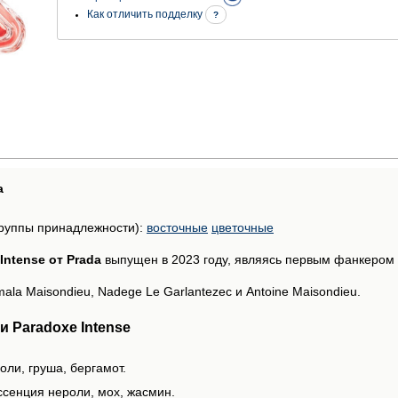
Как отличить подделку
?
а
руппы принадлежности):
восточные
цветочные
Intense от Prada
выпущен в 2023 году, являясь первым фанкером 
a Maisondieu, Nadege Le Garlantezec и Antoine Maisondieu.
 Paradoxe Intense
оли, груша, бергамот.
ссенция нероли, мох, жасмин.