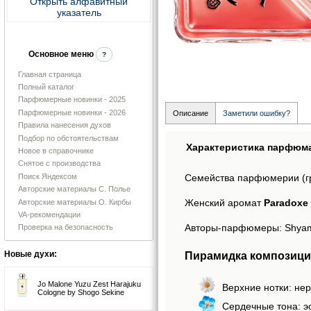
Открыть алфавитный
указатель
Основное меню
?
Главная страница
Полный каталог
Парфюмерные новинки - 2025
Парфюмерные новинки - 2026
Описание
Заметили ошибку?
Правила нанесения духов
Подбор по обстоятельствам
Характеристика парфюм
Новое в справочнике
Снятое с производства
Поиск Яндексом
Семейства парфюмерии (г
Авторские материалы С. Полье
Женский аромат
Paradoxe 
Авторские материалы О. Кирбы
VA-рекомендации
Авторы-парфюмеры: Shyamal
Проверка на безопасность
Пирамидка композиции
Новые духи:
Jo Malone Yuzu Zest Harajuku
Верхние нотки: нер
Cologne by Shogo Sekine
Сердечные тона: э