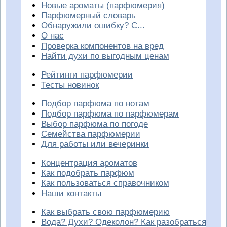
Новые ароматы (парфюмерия)
Парфюмерный словарь
Обнаружили ошибку? С...
О нас
Проверка компонентов на вред
Найти духи по выгодным ценам
Рейтинги парфюмерии
Тесты новинок
Подбор парфюма по нотам
Подбор парфюма по парфюмерам
Выбор парфюма по погоде
Семейства парфюмерии
Для работы или вечеринки
Концентрация ароматов
Как подобрать парфюм
Как пользоваться справочником
Наши контакты
Как выбрать свою парфюмерию
Вода? Духи? Одеколон? Как разобраться