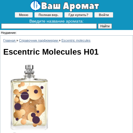
Меню
Полная вер.
Где купить?
Войти
Введите название аромата:
Недавние:
Главная
»
Справочник парфюмерии
»
Escentric molecules
Escentric Molecules H01