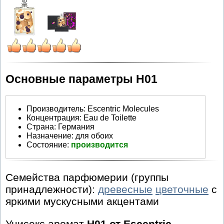
Основные параметры H01
Производитель
:
Escentric Molecules
Концентрация:
Eau de Toilette
Страна:
Германия
Назначение:
для обоих
Состояние:
производится
Семейства парфюмерии (группы
принадлежности):
древесные
цветочные
с
яркими мускусными акцентами
Унисекс аромат
H01 от Escentric