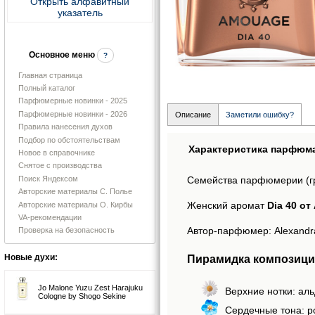
Открыть алфавитный
указатель
Основное меню
?
Главная страница
Полный каталог
Парфюмерные новинки - 2025
Парфюмерные новинки - 2026
Описание
Заметили ошибку?
Правила нанесения духов
Подбор по обстоятельствам
Характеристика парфюм
Новое в справочнике
Снятое с производства
Поиск Яндексом
Семейства парфюмерии (г
Авторские материалы С. Полье
Женский аромат
Dia 40 о
Авторские материалы О. Кирбы
VA-рекомендации
Автор-парфюмер: Alexandra
Проверка на безопасность
Пирамидка композиции
Новые духи:
Jo Malone Yuzu Zest Harajuku
Верхние нотки: аль
Cologne by Shogo Sekine
Сердечные тона: роз