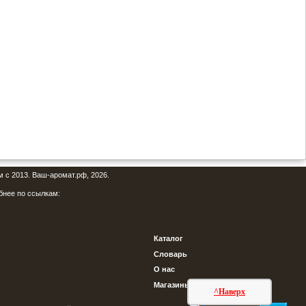
м с 2013. Ваш-аромат.рф, 2026.
бнее по ссылкам:
Каталог
Словарь
О нас
Магазины
^Наверх