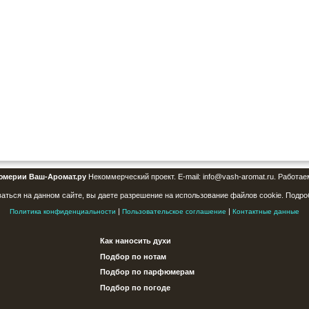
юмерии Ваш-Аромат.ру
Некоммерческий проект. E-mail: info@vash-aromat.ru. Работае
аться на данном сайте, вы даете разрешение на использование файлов cookie. Подро
|
|
Политика конфиденциальности
Пользовательское соглашение
Контактные данные
Как наносить духи
Подбор по нотам
Подбор по парфюмерам
Подбор по погоде