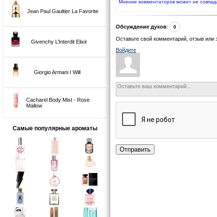
Мнение комментаторов может не совпад
Jean Paul Gaultier La Favorite
Обсуждение духов
:
0
Оставьте свой комментарий, отзыв или 
Givenchy L’Interdit Elixir
Войдите
Giorgio Armani I Will
Cacharel Body Mist - Rose
Mallow
Самые популярные ароматы
Отправить