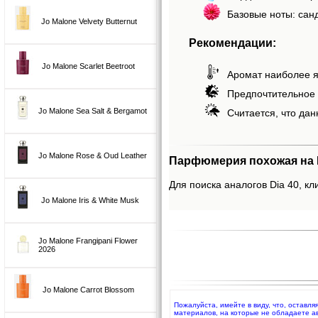
Базовые ноты: санд
Jo Malone Velvety Butternut
Рекомендации:
Jo Malone Scarlet Beetroot
Аромат наиболее я
Предпочтительное 
Jo Malone Sea Salt & Bergamot
Считается, что дан
Jo Malone Rose & Oud Leather
Парфюмерия похожая на 
Для поиска аналогов Dia 40, кл
Jo Malone Iris & White Musk
Jo Malone Frangipani Flower
2026
Jo Malone Carrot Blossom
Пожалуйста, имейте в виду, что, оставл
материалов, на которые не обладаете а