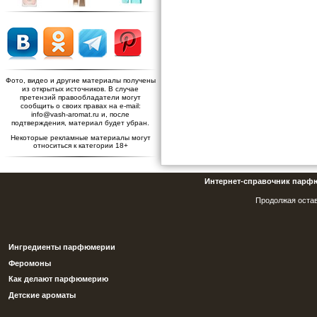
Фото, видео и другие материалы получены
из открытых источников. В случае
претензий правообладатели могут
сообщить о своих правах на e-mail:
info@vash-aromat.ru и, после
подтверждения, материал будет убран.
Некоторые рекламные материалы могут
относиться к категории 18+
Интернет-справочник парф
Продолжая остав
Ингредиенты парфюмерии
Феромоны
Как делают парфюмерию
Детские ароматы