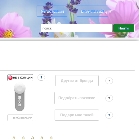
Регистрация
Вход на сайт
?
Другие от бренда
?
?
?