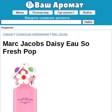
Меню
Полная вер.
Где купить?
Войти
Введите название аромата:
Недавние:
Главная
»
Справочник парфюмерии
»
Marc Jacobs
Marc Jacobs Daisy Eau So
Fresh Pop