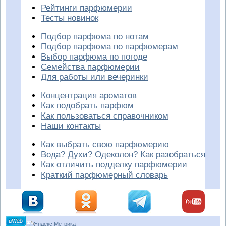
Рейтинги парфюмерии
Тесты новинок
Подбор парфюма по нотам
Подбор парфюма по парфюмерам
Выбор парфюма по погоде
Семейства парфюмерии
Для работы или вечеринки
Концентрация ароматов
Как подобрать парфюм
Как пользоваться справочником
Наши контакты
Как выбрать свою парфюмерию
Вода? Духи? Одеколон? Как разобраться
Как отличить подделку парфюмерии
Краткий парфюмерный словарь