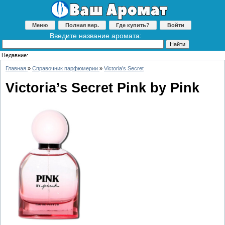
Меню
Полная вер.
Где купить?
Войти
Введите название аромата:
Недавние:
Главная
»
Справочник парфюмерии
»
Victoria’s Secret
Victoria’s Secret Pink by Pink