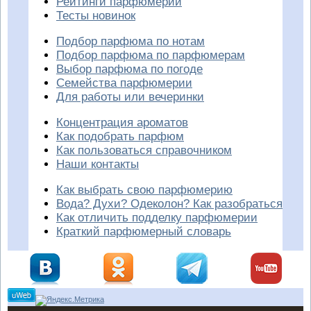
Рейтинги парфюмерии
Тесты новинок
Подбор парфюма по нотам
Подбор парфюма по парфюмерам
Выбор парфюма по погоде
Семейства парфюмерии
Для работы или вечеринки
Концентрация ароматов
Как подобрать парфюм
Как пользоваться справочником
Наши контакты
Как выбрать свою парфюмерию
Вода? Духи? Одеколон? Как разобраться
Как отличить подделку парфюмерии
Краткий парфюмерный словарь