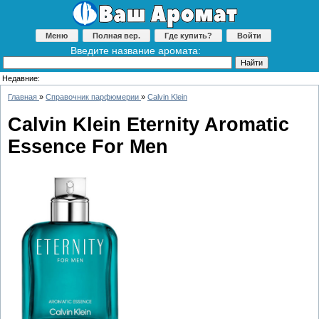
Меню
Полная вер.
Где купить?
Войти
Введите название аромата:
Недавние:
Главная
»
Справочник парфюмерии
»
Calvin Klein
Calvin Klein Eternity Aromatic
Essence For Men