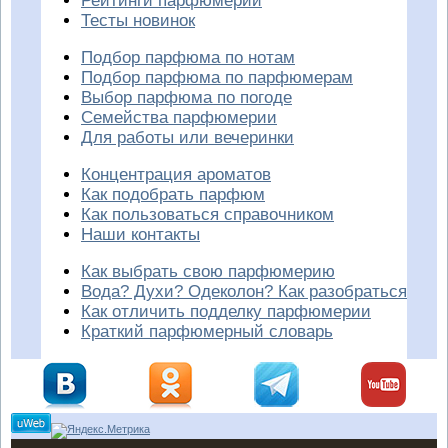
Рейтинги парфюмерии
Тесты новинок
Подбор парфюма по нотам
Подбор парфюма по парфюмерам
Выбор парфюма по погоде
Семейства парфюмерии
Для работы или вечеринки
Концентрация ароматов
Как подобрать парфюм
Как пользоваться справочником
Наши контакты
Как выбрать свою парфюмерию
Вода? Духи? Одеколон? Как разобраться
Как отличить подделку парфюмерии
Краткий парфюмерный словарь