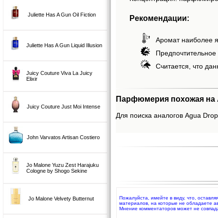
Juliette Has A Gun Oil Fiction
Рекомендации:
Аромат наиболее я
Juliette Has A Gun Liquid Illusion
Предпочтительное 
Считается, что дан
Juicy Couture Viva La Juicy
Elixir
Парфюмерия похожая на 
Juicy Couture Just Moi Intense
Для поиска аналогов Agua Drop,
John Varvatos Artisan Costiero
Jo Malone Yuzu Zest Harajuku
Cologne by Shogo Sekine
Пожалуйста, имейте в виду, что, оставл
Jo Malone Velvety Butternut
материалов, на которые не обладаете а
Мнение комментаторов может не совпад