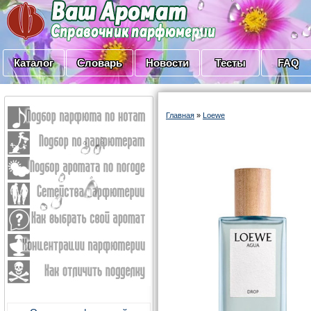
Каталог
Словарь
Новости
Тесты
FAQ
Главная
»
Loewe