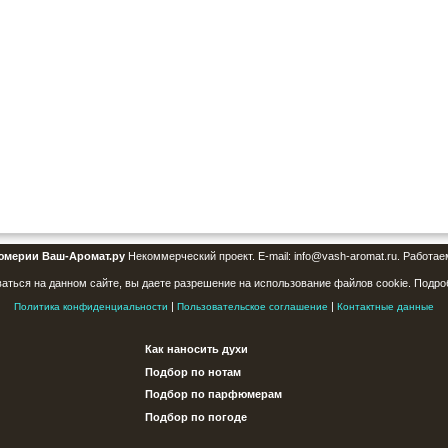
юмерии Ваш-Аромат.ру
Некоммерческий проект. E-mail: info@vash-aromat.ru. Работае
аться на данном сайте, вы даете разрешение на использование файлов cookie. Подро
|
|
Политика конфиденциальности
Пользовательское соглашение
Контактные данные
Как наносить духи
Подбор по нотам
Подбор по парфюмерам
Подбор по погоде