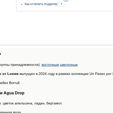
Как отличить подделку
?
а
руппы принадлежности):
восточные
цветочные
p от Loewe
выпущен в 2024 году в рамках коллекции Un Paseo por 
lles Borrull.
и Agua Drop
: цветок апельсина, ладан, бергамот.
ванная вода.