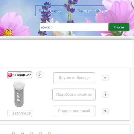
Регистрация
Вход на сайт
?
Другие от бренда
?
?
?