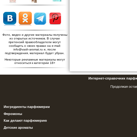
Фото, видео и другие материалы получены
из открытых источников. В случае
претензий правообладатели могут
сообщить о своих правах на e-mail:
info@vash-aromat.ru и, после
подтверждения, материал будет убран.
Некоторые рекламные материалы могут
относиться к категории 18+
Интернет-справочник парф
Продолжая остав
Ингредиенты парфюмерии
Феромоны
Как делают парфюмерию
Детские ароматы