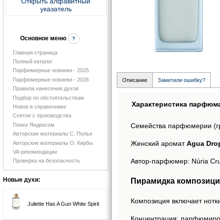
Открыть алфавитный
указатель
Основное меню
?
Главная страница
Полный каталог
Парфюмерные новинки - 2025
Парфюмерные новинки - 2026
Описание
Заметили ошибку?
Правила нанесения духов
Подбор по обстоятельствам
Характеристика парфюм
Новое в справочнике
Снятое с производства
Поиск Яндексом
Семейства парфюмерии (г
Авторские материалы С. Полье
Женский аромат
Agua Dro
Авторские материалы О. Кирбы
VA-рекомендации
Автор-парфюмер: Núria Crue
Проверка на безопасность
Пирамидка композици
Новые духи:
Композиция включает нотки
Juliette Has A Gun White Spirit
Концентрация: парфюмиро