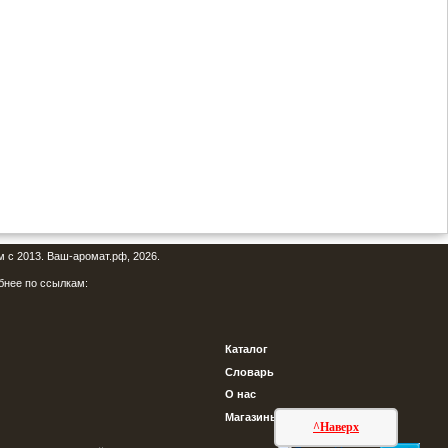
м с 2013. Ваш-аромат.рф, 2026.
бнее по ссылкам:
Каталог
Словарь
О нас
Магазины
^Наверх