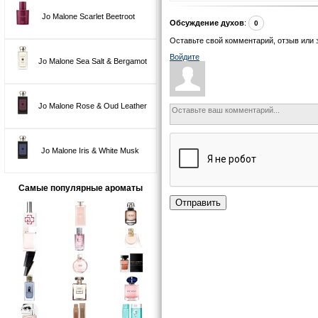
Jo Malone Scarlet Beetroot
Обсуждение духов
:
0
Оставьте свой комментарий, отзыв или 
Войдите
Jo Malone Sea Salt & Bergamot
Jo Malone Rose & Oud Leather
Jo Malone Iris & White Musk
Самые популярные ароматы
Отправить