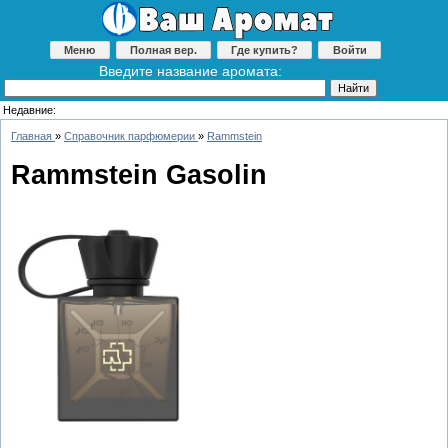
Меню
Полная вер.
Где купить?
Войти
Введите название аромата:
Недавние:
Главная
»
Справочник парфюмерии
»
Rammstein
Rammstein Gasolin