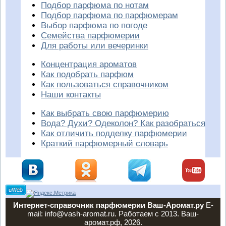
Подбор парфюма по нотам
Подбор парфюма по парфюмерам
Выбор парфюма по погоде
Семейства парфюмерии
Для работы или вечеринки
Концентрация ароматов
Как подобрать парфюм
Как пользоваться справочником
Наши контакты
Как выбрать свою парфюмерию
Вода? Духи? Одеколон? Как разобраться
Как отличить подделку парфюмерии
Краткий парфюмерный словарь
Интернет-справочник парфюмерии Ваш-Аромат.ру
E-
mail: info@vash-aromat.ru. Работаем с 2013. Ваш-
аромат.рф, 2026.