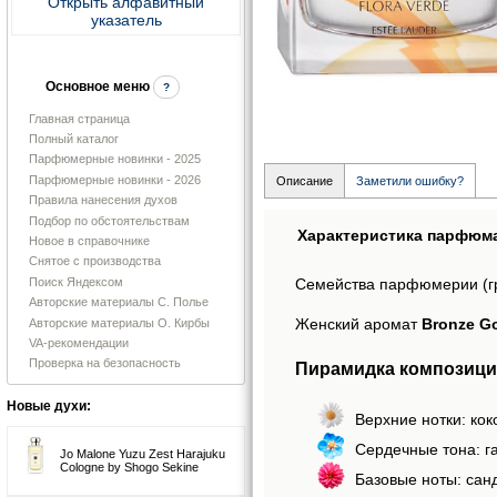
Открыть алфавитный
указатель
Основное меню
?
Главная страница
Полный каталог
Парфюмерные новинки - 2025
Парфюмерные новинки - 2026
Описание
Заметили ошибку?
Правила нанесения духов
Подбор по обстоятельствам
Характеристика парфюм
Новое в справочнике
Снятое с производства
Поиск Яндексом
Семейства парфюмерии (г
Авторские материалы С. Полье
Женский аромат
Bronze Go
Авторские материалы О. Кирбы
VA-рекомендации
Проверка на безопасность
Пирамидка композиции
Новые духи:
Верхние нотки: кок
Сердечные тона: га
Jo Malone Yuzu Zest Harajuku
Cologne by Shogo Sekine
Базовые ноты: сан