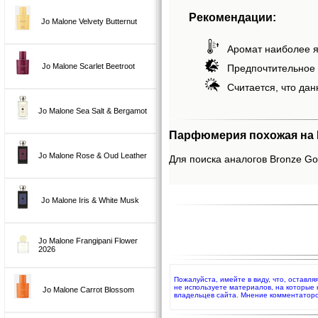
Рекомендации:
Jo Malone Velvety Butternut
Аромат наиболее я
Jo Malone Scarlet Beetroot
Предпочтительное 
Считается, что дан
Jo Malone Sea Salt & Bergamot
Парфюмерия похожая на Br
Jo Malone Rose & Oud Leather
Для поиска аналогов Bronze God
Jo Malone Iris & White Musk
Jo Malone Frangipani Flower
2026
Пожалуйста, имейте в виду, что, оставл
не используете материалов, на которые
Jo Malone Carrot Blossom
владельцев сайта. Мнение комментаторо