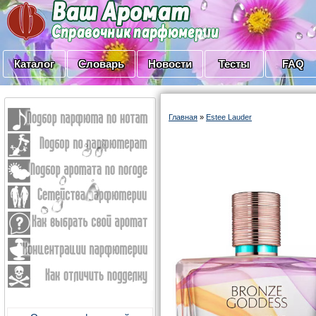
Каталог
Словарь
Новости
Тесты
FAQ
Главная
»
Estee Lauder