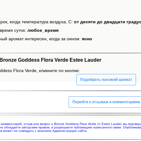
рок, когда температура воздуха, С:
от десяти до двадцати граду
время суток:
любое_время
ный аромат интересен, когда за окном:
ясно
onze Goddess Flora Verde Estee Lauder
dess Flora Verde, кликните по кнопке:
Подобрать похожий аромат
Перейти к отзывам и комментариям
яя комментарий, отзыв или вопрос о Bronze Goddess Flora Verde от Estee Lauder, вы подт
 не обладаете авторским правом, и разрешаете публикацию написанного вами. Опубликов
в может не совпадать с мнением Администрации сайта.