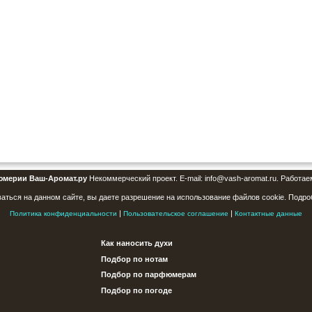
юмерии Ваш-Аромат.ру
Некоммерческий проект. E-mail: info@vash-aromat.ru. Работае
аться на данном сайте, вы даете разрешение на использование файлов cookie. Подро
|
|
Политика конфиденциальности
Пользовательское соглашение
Контактные данные
Как наносить духи
Подбор по нотам
Подбор по парфюмерам
Подбор по погоде