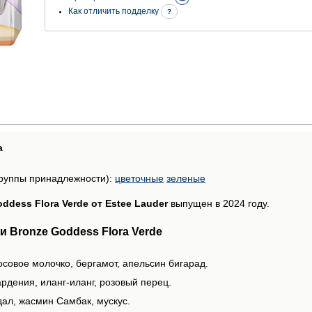
Как отличить подделку
?
а
руппы принадлежности):
цветочные
зеленые
ddess Flora Verde от Estee Lauder
выпущен в 2024 году.
 Bronze Goddess Flora Verde
осовое молочко, бергамот, апельсин бигарад.
рдения, иланг-иланг, розовый перец.
дал, жасмин Самбак, мускус.