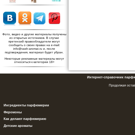
Фото, видео и другие материалы получены
из открытых источников. В случае
претензий правообладатели могут
сообщить о своих правах на e-mail:
info@vash-aromat.ru и, после
подтверждения, материал будет убран.
Некоторые рекламные материалы могут
относиться к категории 18+
Интернет-справочник парф
Продолжая остав
Ингредиенты парфюмерии
Феромоны
Как делают парфюмерию
Детские ароматы