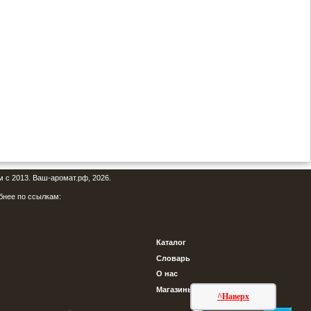
м с 2013. Ваш-аромат.рф, 2026.
бнее по ссылкам:
Каталог
Словарь
О нас
Магазины
^Наверх