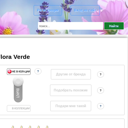
Регистрация
Вход на сайт
lora Verde
?
Другие от бренда
?
?
?