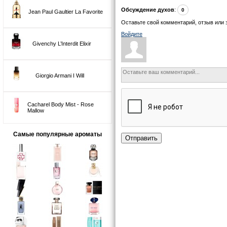
Обсуждение духов
:
0
Jean Paul Gaultier La Favorite
Оставьте свой комментарий, отзыв или 
Войдите
Givenchy L’Interdit Elixir
Giorgio Armani I Will
Cacharel Body Mist - Rose
Mallow
Самые популярные ароматы
Отправить