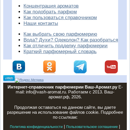
Концентрация ароматов
Как подобрать парфюм
Как пользоваться справочником
Наши контакты
Как выбрать свою парфюмерию
Вода? Духи? Одеколон? Как разобраться
Как отличить подделку парфюмерии
Краткий парфюмерный словарь
Интернет-справочник парфюмерии Ваш-Аромат.ру
E-
mail: info@vash-aromat.ru. Работаем с 2013. Ваш-
аромат.рф, 2026.
Продолжая оставаться на данном сайте, вы даете
разрешение на использование файлов cookie. Подробнее
по ссылкам:
|
|
Политика конфиденциальности
Пользовательское соглашение