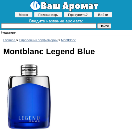
Меню
Полная вер.
Где купить?
Войти
Введите название аромата:
Недавние:
Главная
»
Справочник парфюмерии
»
MontBlanc
Montblanc Legend Blue