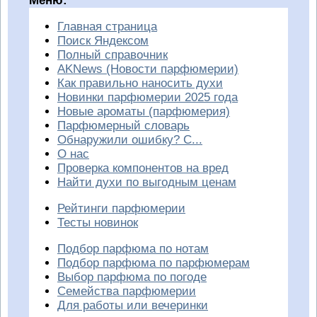
Меню:
Главная страница
Поиск Яндексом
Полный справочник
AKNews (Новости парфюмерии)
Как правильно наносить духи
Новинки парфюмерии 2025 года
Новые ароматы (парфюмерия)
Парфюмерный словарь
Обнаружили ошибку? С...
О нас
Проверка компонентов на вред
Найти духи по выгодным ценам
Рейтинги парфюмерии
Тесты новинок
Подбор парфюма по нотам
Подбор парфюма по парфюмерам
Выбор парфюма по погоде
Семейства парфюмерии
Для работы или вечеринки