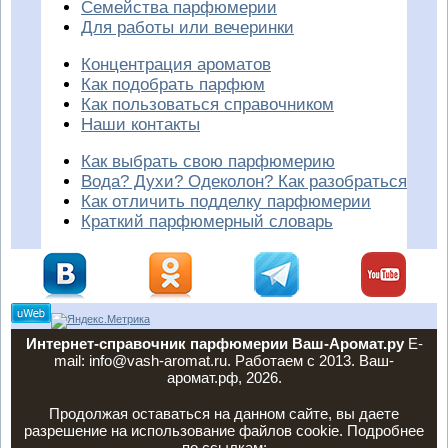
Семейства парфюмерии
Для работы или вечеринки
Концентрация ароматов
Как подобрать парфюм
Как пользоваться справочником
Наши контакты
Как выбрать свою парфюмерию
Вода? Духи? Одеколон? Как разобраться
Как отличить подделку парфюмерии
Краткий парфюмерный словарь
Интернет-справочник парфюмерии Ваш-Аромат.ру
E-
mail: info@vash-aromat.ru. Работаем с 2013. Ваш-
аромат.рф, 2026.
Продолжая оставаться на данном сайте, вы даете
разрешение на использование файлов cookie. Подробнее
по ссылкам: