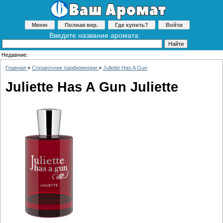
Меню
Полная вер.
Где купить?
Войти
Введите название аромата:
Недавние:
Главная
»
Справочник парфюмерии
»
Juliette Has A Gun
Juliette Has A Gun Juliette