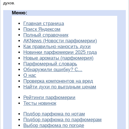
духов.
Меню:
Главная страница
Поиск Яндексом
Полный справочник
AKNews (Новости парфюмерии)
Как правильно наносить духи
Новинки парфюмерии 2025 года
Новые ароматы (парфюмерия)
Парфюмерный словарь
Обнаружили ошибку? С...
О нас
Проверка компонентов на вред
Найти духи по выгодным ценам
Рейтинги парфюмерии
Тесты новинок
Подбор парфюма по нотам
Подбор парфюма по парфюмерам
Выбор парфюма по погоде