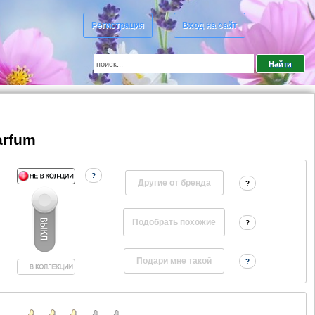
Регистрация
Вход на сайт
arfum
?
Другие от бренда
?
?
?