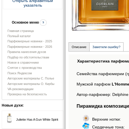
Открыть алфавитный
указатель
Основное меню
?
Главная страница
Полный каталог
Парфюмерные новинки - 2025
Парфюмерные новинки - 2026
Описание
Заметили ошибку?
Правила нанесения духов
Подбор по обстоятельствам
Характеристика парфюм
Новое в справочнике
Снятое с производства
Поиск Яндексом
Семейства парфюмерии (г
Авторские материалы С. Полье
Мужской парфюм
L'Homme 
Авторские материалы О. Кирбы
VA-рекомендации
Автор-парфюмер: Delphine 
Проверка на безопасность
Пирамидка композиции
Новые духи:
Верхние нотки:
Juliette Has A Gun White Spirit
Сердечные тона: