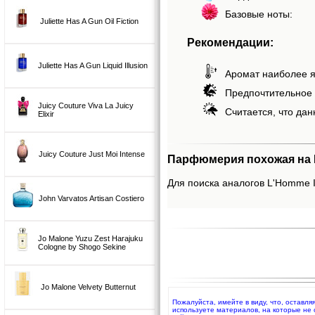
Базовые ноты:
Juliette Has A Gun Oil Fiction
Рекомендации:
Juliette Has A Gun Liquid Illusion
Аромат наиболее я
Предпочтительное 
Juicy Couture Viva La Juicy
Считается, что дан
Elixir
Juicy Couture Just Moi Intense
Парфюмерия похожая на L
Для поиска аналогов L'Homme Id
John Varvatos Artisan Costiero
Jo Malone Yuzu Zest Harajuku
Cologne by Shogo Sekine
Jo Malone Velvety Butternut
Пожалуйста, имейте в виду, что, оставл
используете материалов, на которые не