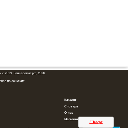
м с 2013. Ваш-аромат.рф, 2026.
бнее по ссылкам:
Каталог
Словарь
О нас
Магазины
^Наверх