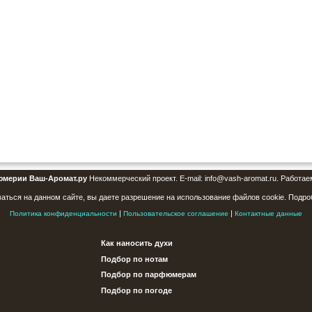
юмерии Ваш-Аромат.ру
Некоммерческий проект. E-mail: info@vash-aromat.ru. Работае
аться на данном сайте, вы даете разрешение на использование файлов cookie. Подро
|
|
Политика конфиденциальности
Пользовательское соглашение
Контактные данные
Как наносить духи
Подбор по нотам
Подбор по парфюмерам
Подбор по погоде