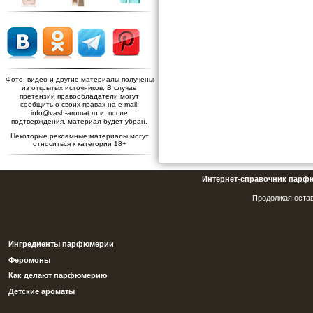
Фото, видео и другие материалы получены
из открытых источников. В случае
претензий правообладатели могут
сообщить о своих правах на e-mail:
info@vash-aromat.ru и, после
подтверждения, материал будет убран.
Некоторые рекламные материалы могут
относиться к категории 18+
Интернет-справочник парф
Продолжая остав
Ингредиенты парфюмерии
Феромоны
Как делают парфюмерию
Детские ароматы