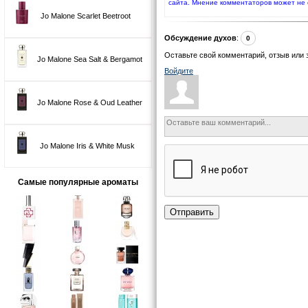
сайта. Мнение комментаторов может не 
Jo Malone Scarlet Beetroot
Обсуждение духов
:
0
Оставьте свой комментарий, отзыв или 
Jo Malone Sea Salt & Bergamot
Войдите
Jo Malone Rose & Oud Leather
Jo Malone Iris & White Musk
Самые популярные ароматы
Отправить